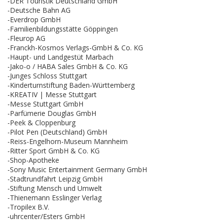
-DER Touristik Deutschland GmbH
-Deutsche Bahn AG
-Everdrop GmbH
-Familienbildungsstätte Göppingen
-Fleurop AG
-Franckh-Kosmos Verlags-GmbH & Co. KG
-Haupt- und Landgestüt Marbach
-Jako-o / HABA Sales GmbH & Co. KG
-Junges Schloss Stuttgart
-Kinderturnstiftung Baden-Württemberg
-KREATIV | Messe Stuttgart
-Messe Stuttgart GmbH
-Parfümerie Douglas GmbH
-Peek & Cloppenburg
-Pilot Pen (Deutschland) GmbH
-Reiss-Engelhorn-Museum Mannheim
-Ritter Sport GmbH & Co. KG
-Shop-Apotheke
-Sony Music Entertainment Germany GmbH
-Stadtrundfahrt Leipzig GmbH
-Stiftung Mensch und Umwelt
-Thienemann Esslinger Verlag
-Tropilex B.V.
-uhrcenter/Esters GmbH