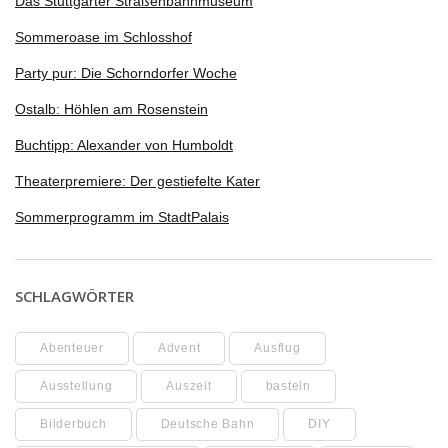
Das Stuttgarter Straßenbahnmuseum
Sommeroase im Schlosshof
Party pur: Die Schorndorfer Woche
Ostalb: Höhlen am Rosenstein
Buchtipp: Alexander von Humboldt
Theaterpremiere: Der gestiefelte Kater
Sommerprogramm im StadtPalais
SCHLAGWÖRTER
Abenteuer
Advent
Ausflug
Ausstellung
Auszeit
basteln
Bilderbuch
Deutsche Bahn
DIY