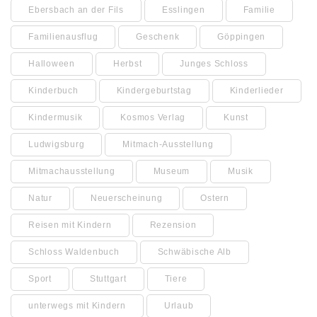
Ebersbach an der Fils
Esslingen
Familie
Familienausflug
Geschenk
Göppingen
Halloween
Herbst
Junges Schloss
Kinderbuch
Kindergeburtstag
Kinderlieder
Kindermusik
Kosmos Verlag
Kunst
Ludwigsburg
Mitmach-Ausstellung
Mitmachausstellung
Museum
Musik
Natur
Neuerscheinung
Ostern
Reisen mit Kindern
Rezension
Schloss Waldenbuch
Schwäbische Alb
Sport
Stuttgart
Tiere
unterwegs mit Kindern
Urlaub