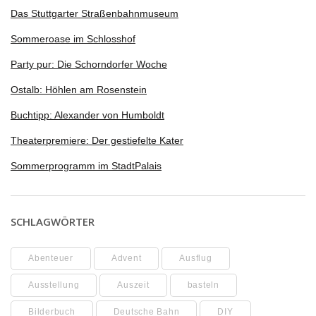
Das Stuttgarter Straßenbahnmuseum
Sommeroase im Schlosshof
Party pur: Die Schorndorfer Woche
Ostalb: Höhlen am Rosenstein
Buchtipp: Alexander von Humboldt
Theaterpremiere: Der gestiefelte Kater
Sommerprogramm im StadtPalais
SCHLAGWÖRTER
Abenteuer
Advent
Ausflug
Ausstellung
Auszeit
basteln
Bilderbuch
Deutsche Bahn
DIY