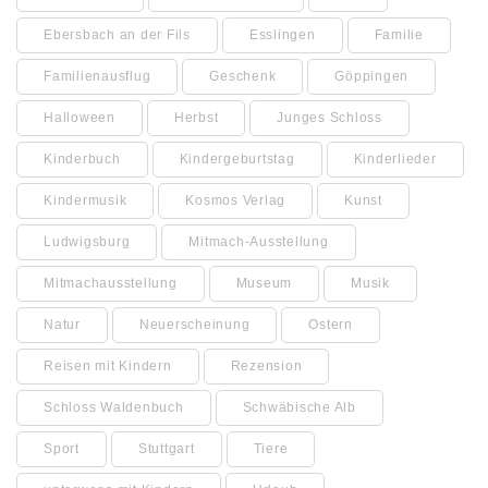
Ebersbach an der Fils
Esslingen
Familie
Familienausflug
Geschenk
Göppingen
Halloween
Herbst
Junges Schloss
Kinderbuch
Kindergeburtstag
Kinderlieder
Kindermusik
Kosmos Verlag
Kunst
Ludwigsburg
Mitmach-Ausstellung
Mitmachausstellung
Museum
Musik
Natur
Neuerscheinung
Ostern
Reisen mit Kindern
Rezension
Schloss Waldenbuch
Schwäbische Alb
Sport
Stuttgart
Tiere