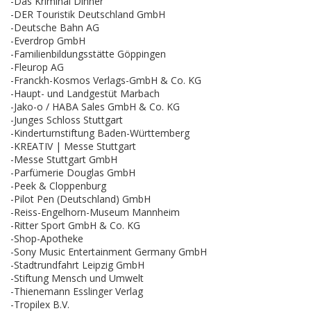
-Das Kriminal Dinner
-DER Touristik Deutschland GmbH
-Deutsche Bahn AG
-Everdrop GmbH
-Familienbildungsstätte Göppingen
-Fleurop AG
-Franckh-Kosmos Verlags-GmbH & Co. KG
-Haupt- und Landgestüt Marbach
-Jako-o / HABA Sales GmbH & Co. KG
-Junges Schloss Stuttgart
-Kinderturnstiftung Baden-Württemberg
-KREATIV | Messe Stuttgart
-Messe Stuttgart GmbH
-Parfümerie Douglas GmbH
-Peek & Cloppenburg
-Pilot Pen (Deutschland) GmbH
-Reiss-Engelhorn-Museum Mannheim
-Ritter Sport GmbH & Co. KG
-Shop-Apotheke
-Sony Music Entertainment Germany GmbH
-Stadtrundfahrt Leipzig GmbH
-Stiftung Mensch und Umwelt
-Thienemann Esslinger Verlag
-Tropilex B.V.