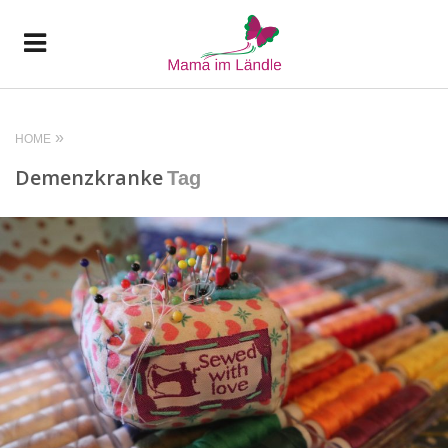
HOME
Demenzkranke
Tag
READ MORE