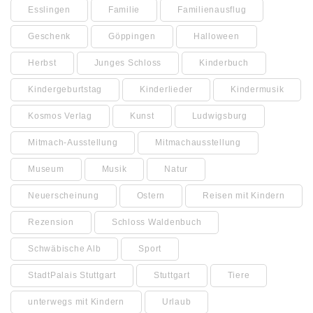
Esslingen
Familie
Familienausflug
Geschenk
Göppingen
Halloween
Herbst
Junges Schloss
Kinderbuch
Kindergeburtstag
Kinderlieder
Kindermusik
Kosmos Verlag
Kunst
Ludwigsburg
Mitmach-Ausstellung
Mitmachausstellung
Museum
Musik
Natur
Neuerscheinung
Ostern
Reisen mit Kindern
Rezension
Schloss Waldenbuch
Schwäbische Alb
Sport
StadtPalais Stuttgart
Stuttgart
Tiere
unterwegs mit Kindern
Urlaub