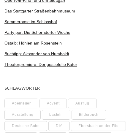
Open-Air-Kino rund um Stuttgart
Das Stuttgarter Straßenbahnmuseum
Sommeroase im Schlosshof
Party pur: Die Schorndorfer Woche
Ostalb: Höhlen am Rosenstein
Buchtipp: Alexander von Humboldt
Theaterpremiere: Der gestiefelte Kater
SCHLAGWÖRTER
Abenteuer
Advent
Ausflug
Ausstellung
basteln
Bilderbuch
Deutsche Bahn
DIY
Ebersbach an der Fils