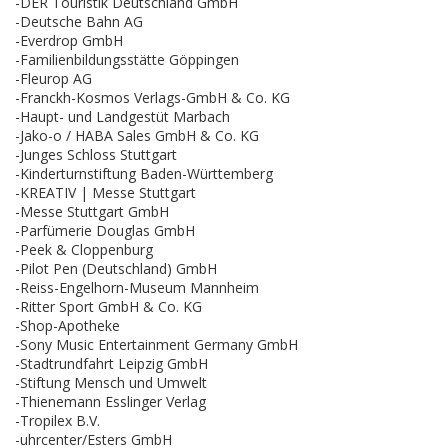
-DER Touristik Deutschland GmbH
-Deutsche Bahn AG
-Everdrop GmbH
-Familienbildungsstätte Göppingen
-Fleurop AG
-Franckh-Kosmos Verlags-GmbH & Co. KG
-Haupt- und Landgestüt Marbach
-Jako-o / HABA Sales GmbH & Co. KG
-Junges Schloss Stuttgart
-Kinderturnstiftung Baden-Württemberg
-KREATIV | Messe Stuttgart
-Messe Stuttgart GmbH
-Parfümerie Douglas GmbH
-Peek & Cloppenburg
-Pilot Pen (Deutschland) GmbH
-Reiss-Engelhorn-Museum Mannheim
-Ritter Sport GmbH & Co. KG
-Shop-Apotheke
-Sony Music Entertainment Germany GmbH
-Stadtrundfahrt Leipzig GmbH
-Stiftung Mensch und Umwelt
-Thienemann Esslinger Verlag
-Tropilex B.V.
-uhrcenter/Esters GmbH