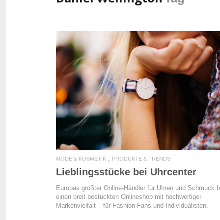
READ MORE
MODE & KOSMETIK
PRODUKTE & TRENDS
Lieblingsstücke bei Uhrcenter
Europas größter Online-Händler für Uhren und Schmuck b
einen breit bestückten Onlineshop mit hochwertiger
Markenvielfalt – für Fashion-Fans und Individualisten.