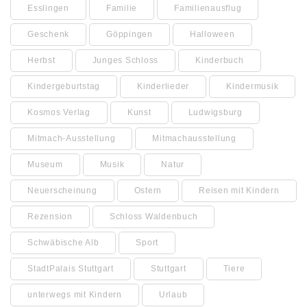
Esslingen
Familie
Familienausflug
Geschenk
Göppingen
Halloween
Herbst
Junges Schloss
Kinderbuch
Kindergeburtstag
Kinderlieder
Kindermusik
Kosmos Verlag
Kunst
Ludwigsburg
Mitmach-Ausstellung
Mitmachausstellung
Museum
Musik
Natur
Neuerscheinung
Ostern
Reisen mit Kindern
Rezension
Schloss Waldenbuch
Schwäbische Alb
Sport
StadtPalais Stuttgart
Stuttgart
Tiere
unterwegs mit Kindern
Urlaub