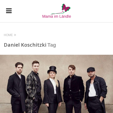
HOME
Daniel Koschitzki
Tag
READ MORE