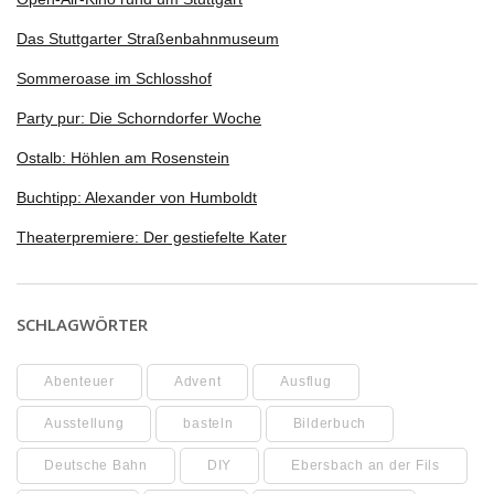
Das Stuttgarter Straßenbahnmuseum
Sommeroase im Schlosshof
Party pur: Die Schorndorfer Woche
Ostalb: Höhlen am Rosenstein
Buchtipp: Alexander von Humboldt
Theaterpremiere: Der gestiefelte Kater
SCHLAGWÖRTER
Abenteuer
Advent
Ausflug
Ausstellung
basteln
Bilderbuch
Deutsche Bahn
DIY
Ebersbach an der Fils