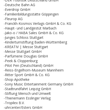
-DER Touristik Deutschland GmbH
-Deutsche Bahn AG
-Everdrop GmbH
-Familienbildungsstätte Göppingen
-Fleurop AG
-Franckh-Kosmos Verlags-GmbH & Co. KG
-Haupt- und Landgestüt Marbach
-Jako-o / HABA Sales GmbH & Co. KG
-Junges Schloss Stuttgart
-Kinderturnstiftung Baden-Württemberg
-KREATIV | Messe Stuttgart
-Messe Stuttgart GmbH
-Parfümerie Douglas GmbH
-Peek & Cloppenburg
-Pilot Pen (Deutschland) GmbH
-Reiss-Engelhorn-Museum Mannheim
-Ritter Sport GmbH & Co. KG
-Shop-Apotheke
-Sony Music Entertainment Germany GmbH
-Stadtrundfahrt Leipzig GmbH
-Stiftung Mensch und Umwelt
-Thienemann Esslinger Verlag
-Tropilex B.V.
-uhrcenter/Esters GmbH