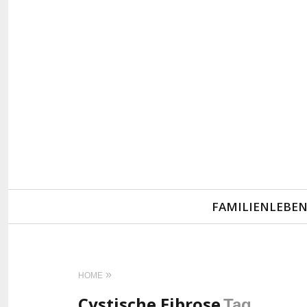
Primary
FAMILIENLEBE
Navigation
HOME
Cystische Fibrose
Tag