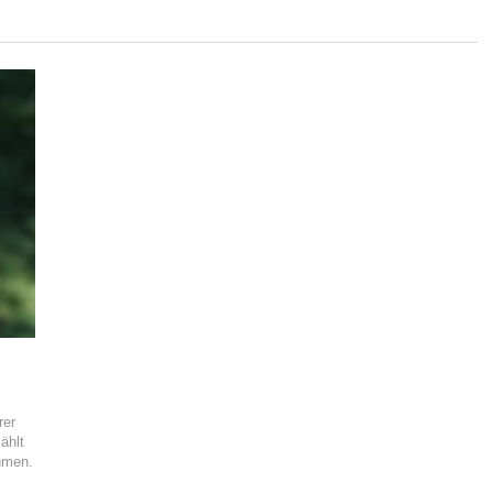
rer
ählt
hmen.