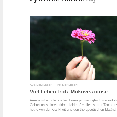
READ MORE
AUS DEM LEBEN
FAMILIENLEBEN
Viel Leben trotz Mukoviszidose
Amelie ist ein glücklicher Teenager, wenngleich sie seit ih
Geburt an Mukoviszidose leidet. Amelies Mutter Tanja erz
heute von der Krankheit und den therapeutischen Maßna