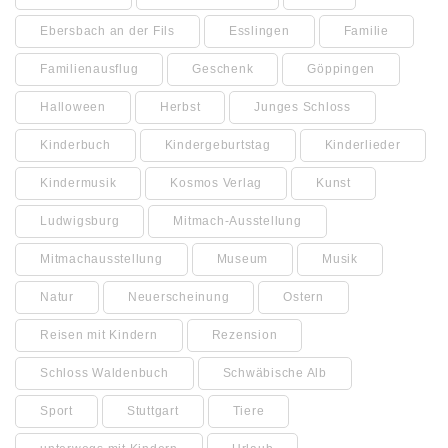
Ebersbach an der Fils
Esslingen
Familie
Familienausflug
Geschenk
Göppingen
Halloween
Herbst
Junges Schloss
Kinderbuch
Kindergeburtstag
Kinderlieder
Kindermusik
Kosmos Verlag
Kunst
Ludwigsburg
Mitmach-Ausstellung
Mitmachausstellung
Museum
Musik
Natur
Neuerscheinung
Ostern
Reisen mit Kindern
Rezension
Schloss Waldenbuch
Schwäbische Alb
Sport
Stuttgart
Tiere