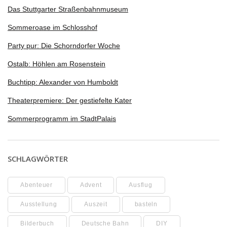
Das Stuttgarter Straßenbahnmuseum
Sommeroase im Schlosshof
Party pur: Die Schorndorfer Woche
Ostalb: Höhlen am Rosenstein
Buchtipp: Alexander von Humboldt
Theaterpremiere: Der gestiefelte Kater
Sommerprogramm im StadtPalais
SCHLAGWÖRTER
Abenteuer
Advent
Ausflug
Ausstellung
Auszeit
basteln
Bilderbuch
Deutsche Bahn
DIY