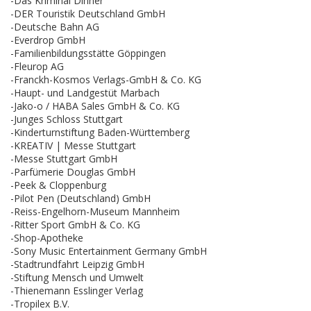
-Das Kriminal Dinner
-DER Touristik Deutschland GmbH
-Deutsche Bahn AG
-Everdrop GmbH
-Familienbildungsstätte Göppingen
-Fleurop AG
-Franckh-Kosmos Verlags-GmbH & Co. KG
-Haupt- und Landgestüt Marbach
-Jako-o / HABA Sales GmbH & Co. KG
-Junges Schloss Stuttgart
-Kinderturnstiftung Baden-Württemberg
-KREATIV | Messe Stuttgart
-Messe Stuttgart GmbH
-Parfümerie Douglas GmbH
-Peek & Cloppenburg
-Pilot Pen (Deutschland) GmbH
-Reiss-Engelhorn-Museum Mannheim
-Ritter Sport GmbH & Co. KG
-Shop-Apotheke
-Sony Music Entertainment Germany GmbH
-Stadtrundfahrt Leipzig GmbH
-Stiftung Mensch und Umwelt
-Thienemann Esslinger Verlag
-Tropilex B.V.