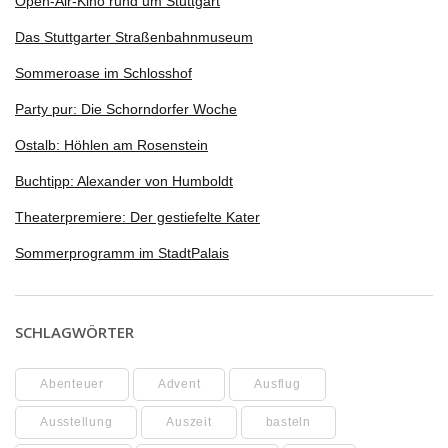
Open-Air-Kino rund um Stuttgart
Das Stuttgarter Straßenbahnmuseum
Sommeroase im Schlosshof
Party pur: Die Schorndorfer Woche
Ostalb: Höhlen am Rosenstein
Buchtipp: Alexander von Humboldt
Theaterpremiere: Der gestiefelte Kater
Sommerprogramm im StadtPalais
SCHLAGWÖRTER
Abenteuer
Advent
Ausflug
Ausstellung
Auszeit
basteln