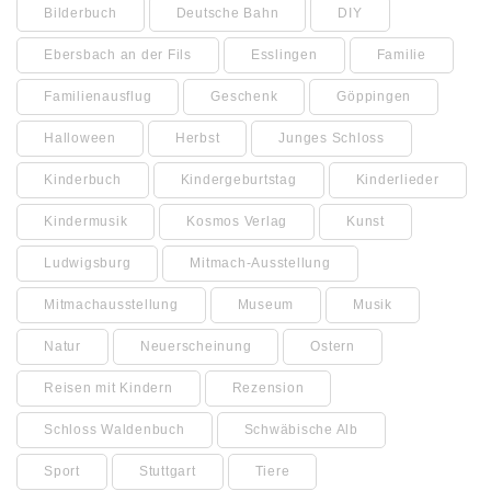
Bilderbuch
Deutsche Bahn
DIY
Ebersbach an der Fils
Esslingen
Familie
Familienausflug
Geschenk
Göppingen
Halloween
Herbst
Junges Schloss
Kinderbuch
Kindergeburtstag
Kinderlieder
Kindermusik
Kosmos Verlag
Kunst
Ludwigsburg
Mitmach-Ausstellung
Mitmachausstellung
Museum
Musik
Natur
Neuerscheinung
Ostern
Reisen mit Kindern
Rezension
Schloss Waldenbuch
Schwäbische Alb
Sport
Stuttgart
Tiere