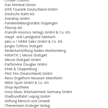
-Cookie Couture
-Das Kriminal Dinner
-DER Touristik Deutschland GmbH
-Deutsche Bahn AG
-Everdrop GmbH
-Familienbildungsstätte Göppingen
-Fleurop AG
-Franckh-Kosmos Verlags-GmbH & Co. KG
-Haupt- und Landgestüt Marbach
-Jako-o / HABA Sales GmbH & Co. KG
-Junges Schloss Stuttgart
-Kinderturnstiftung Baden-Württemberg
-KREATIV | Messe Stuttgart
-Messe Stuttgart GmbH
-Parfümerie Douglas GmbH
-Peek & Cloppenburg
-Pilot Pen (Deutschland) GmbH
-Reiss-Engelhorn-Museum Mannheim
-Ritter Sport GmbH & Co. KG
-Shop-Apotheke
-Sony Music Entertainment Germany GmbH
-Stadtrundfahrt Leipzig GmbH
-Stiftung Mensch und Umwelt
-Thienemann Esslinger Verlag