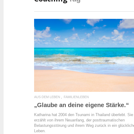
READ MORE
AUS DEM LEBEN
FAMILIENLEBEN
„Glaube an deine eigene Stärke.“
Katharina hat 2004 den Tsunami in Thailand überlebt. Sie
erzählt von ihrem Neuanfang, der posttraumatischen
Belastungsstörung und ihrem Weg zurück in ein glücklich
Leben.