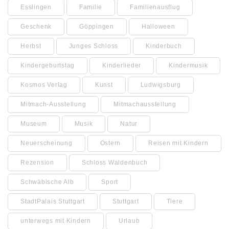
Esslingen
Familie
Familienausflug
Geschenk
Göppingen
Halloween
Herbst
Junges Schloss
Kinderbuch
Kindergeburtstag
Kinderlieder
Kindermusik
Kosmos Verlag
Kunst
Ludwigsburg
Mitmach-Ausstellung
Mitmachausstellung
Museum
Musik
Natur
Neuerscheinung
Ostern
Reisen mit Kindern
Rezension
Schloss Waldenbuch
Schwäbische Alb
Sport
StadtPalais Stuttgart
Stuttgart
Tiere
unterwegs mit Kindern
Urlaub