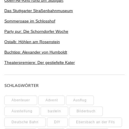
Open-Air-Kino rund um Stuttgart
Das Stuttgarter Straßenbahnmuseum
Sommeroase im Schlosshof
Party pur: Die Schorndorfer Woche
Ostalb: Höhlen am Rosenstein
Buchtipp: Alexander von Humboldt
Theaterpremiere: Der gestiefelte Kater
SCHLAGWÖRTER
Abenteuer
Advent
Ausflug
Ausstellung
basteln
Bilderbuch
Deutsche Bahn
DIY
Ebersbach an der Fils