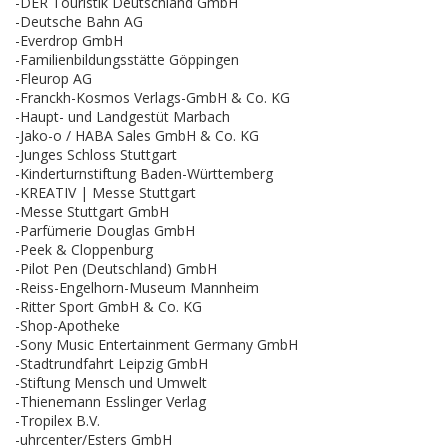
-DER Touristik Deutschland GmbH
-Deutsche Bahn AG
-Everdrop GmbH
-Familienbildungsstätte Göppingen
-Fleurop AG
-Franckh-Kosmos Verlags-GmbH & Co. KG
-Haupt- und Landgestüt Marbach
-Jako-o / HABA Sales GmbH & Co. KG
-Junges Schloss Stuttgart
-Kinderturnstiftung Baden-Württemberg
-KREATIV | Messe Stuttgart
-Messe Stuttgart GmbH
-Parfümerie Douglas GmbH
-Peek & Cloppenburg
-Pilot Pen (Deutschland) GmbH
-Reiss-Engelhorn-Museum Mannheim
-Ritter Sport GmbH & Co. KG
-Shop-Apotheke
-Sony Music Entertainment Germany GmbH
-Stadtrundfahrt Leipzig GmbH
-Stiftung Mensch und Umwelt
-Thienemann Esslinger Verlag
-Tropilex B.V.
-uhrcenter/Esters GmbH