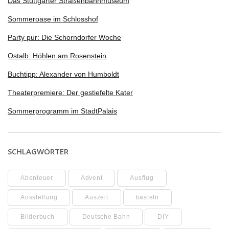
Das Stuttgarter Straßenbahnmuseum
Sommeroase im Schlosshof
Party pur: Die Schorndorfer Woche
Ostalb: Höhlen am Rosenstein
Buchtipp: Alexander von Humboldt
Theaterpremiere: Der gestiefelte Kater
Sommerprogramm im StadtPalais
SCHLAGWÖRTER
Abenteuer
Advent
Ausflug
Ausstellung
Auszeit
basteln
Bilderbuch
Deutsche Bahn
DIY