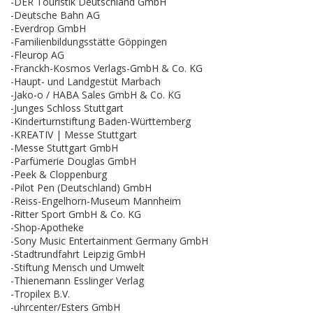
-DER Touristik Deutschland GmbH
-Deutsche Bahn AG
-Everdrop GmbH
-Familienbildungsstätte Göppingen
-Fleurop AG
-Franckh-Kosmos Verlags-GmbH & Co. KG
-Haupt- und Landgestüt Marbach
-Jako-o / HABA Sales GmbH & Co. KG
-Junges Schloss Stuttgart
-Kinderturnstiftung Baden-Württemberg
-KREATIV | Messe Stuttgart
-Messe Stuttgart GmbH
-Parfümerie Douglas GmbH
-Peek & Cloppenburg
-Pilot Pen (Deutschland) GmbH
-Reiss-Engelhorn-Museum Mannheim
-Ritter Sport GmbH & Co. KG
-Shop-Apotheke
-Sony Music Entertainment Germany GmbH
-Stadtrundfahrt Leipzig GmbH
-Stiftung Mensch und Umwelt
-Thienemann Esslinger Verlag
-Tropilex B.V.
-uhrcenter/Esters GmbH