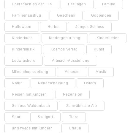
Ebersbach an der Fils
Esslingen
Familie
Familienausflug
Geschenk
Göppingen
Halloween
Herbst
Junges Schloss
Kinderbuch
Kindergeburtstag
Kinderlieder
Kindermusik
Kosmos Verlag
Kunst
Ludwigsburg
Mitmach-Ausstellung
Mitmachausstellung
Museum
Musik
Natur
Neuerscheinung
Ostern
Reisen mit Kindern
Rezension
Schloss Waldenbuch
Schwäbische Alb
Sport
Stuttgart
Tiere
unterwegs mit Kindern
Urlaub