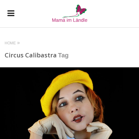
HOME
Circus Calibastra
Tag
READ MORE