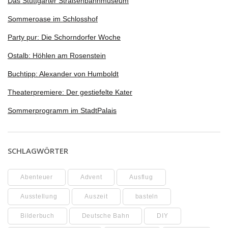
Das Stuttgarter Straßenbahnmuseum
Sommeroase im Schlosshof
Party pur: Die Schorndorfer Woche
Ostalb: Höhlen am Rosenstein
Buchtipp: Alexander von Humboldt
Theaterpremiere: Der gestiefelte Kater
Sommerprogramm im StadtPalais
SCHLAGWÖRTER
Abenteuer
Advent
Ausflug
Ausstellung
Auszeit
basteln
Bilderbuch
Deutsche Bahn
DIY