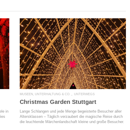
READ MORE
MUSEEN, UNTERHALTUNG & CO.
UNTERWEGS
Christmas Garden Stuttgart
Lange Schlangen und jede Menge begeisterte Besucher aller
le in
Altersklassen – Täglich verzaubert die magische Reise durch
dies
die leuchtende Märchenlandschaft kleine und große Besucher.