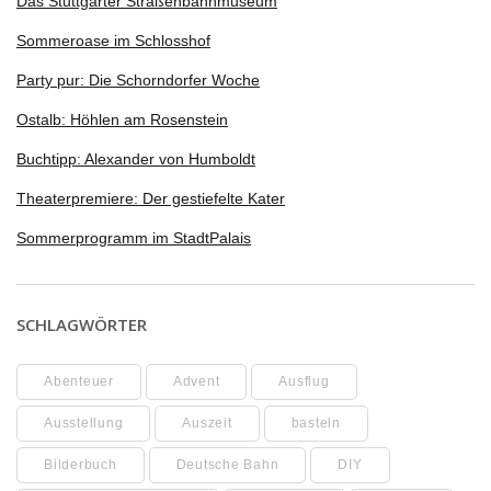
Das Stuttgarter Straßenbahnmuseum
Sommeroase im Schlosshof
Party pur: Die Schorndorfer Woche
Ostalb: Höhlen am Rosenstein
Buchtipp: Alexander von Humboldt
Theaterpremiere: Der gestiefelte Kater
Sommerprogramm im StadtPalais
SCHLAGWÖRTER
Abenteuer
Advent
Ausflug
Ausstellung
Auszeit
basteln
Bilderbuch
Deutsche Bahn
DIY