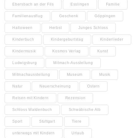
Ebersbach an der Fils
Esslingen
Familie
Familienausflug
Geschenk
Göppingen
Halloween
Herbst
Junges Schloss
Kinderbuch
Kindergeburtstag
Kinderlieder
Kindermusik
Kosmos Verlag
Kunst
Ludwigsburg
Mitmach-Ausstellung
Mitmachausstellung
Museum
Musik
Natur
Neuerscheinung
Ostern
Reisen mit Kindern
Rezension
Schloss Waldenbuch
Schwäbische Alb
Sport
Stuttgart
Tiere
unterwegs mit Kindern
Urlaub