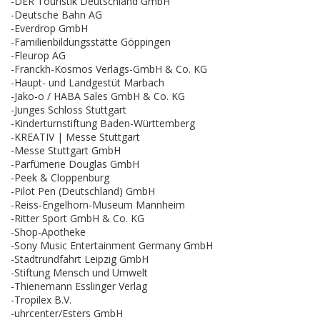
-DER Touristik Deutschland GmbH
-Deutsche Bahn AG
-Everdrop GmbH
-Familienbildungsstätte Göppingen
-Fleurop AG
-Franckh-Kosmos Verlags-GmbH & Co. KG
-Haupt- und Landgestüt Marbach
-Jako-o / HABA Sales GmbH & Co. KG
-Junges Schloss Stuttgart
-Kinderturnstiftung Baden-Württemberg
-KREATIV | Messe Stuttgart
-Messe Stuttgart GmbH
-Parfümerie Douglas GmbH
-Peek & Cloppenburg
-Pilot Pen (Deutschland) GmbH
-Reiss-Engelhorn-Museum Mannheim
-Ritter Sport GmbH & Co. KG
-Shop-Apotheke
-Sony Music Entertainment Germany GmbH
-Stadtrundfahrt Leipzig GmbH
-Stiftung Mensch und Umwelt
-Thienemann Esslinger Verlag
-Tropilex B.V.
-uhrcenter/Esters GmbH