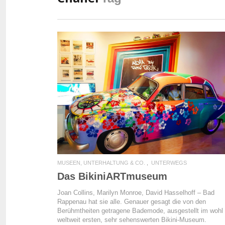
READ MORE
MUSEEN, UNTERHALTUNG & CO.
UNTERWEGS
Das BikiniARTmuseum
Joan Collins, Marilyn Monroe, David Hasselhoff – Bad
Rappenau hat sie alle. Genauer gesagt die von den
Berühmtheiten getragene Bademode, ausgestellt im wohl
weltweit ersten, sehr sehenswerten Bikini-Museum.