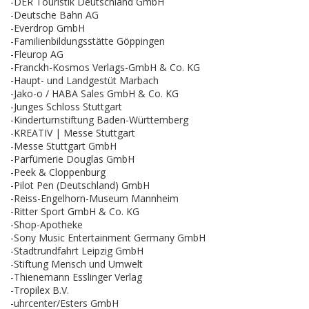
-DER Touristik Deutschland GmbH
-Deutsche Bahn AG
-Everdrop GmbH
-Familienbildungsstätte Göppingen
-Fleurop AG
-Franckh-Kosmos Verlags-GmbH & Co. KG
-Haupt- und Landgestüt Marbach
-Jako-o / HABA Sales GmbH & Co. KG
-Junges Schloss Stuttgart
-Kinderturnstiftung Baden-Württemberg
-KREATIV | Messe Stuttgart
-Messe Stuttgart GmbH
-Parfümerie Douglas GmbH
-Peek & Cloppenburg
-Pilot Pen (Deutschland) GmbH
-Reiss-Engelhorn-Museum Mannheim
-Ritter Sport GmbH & Co. KG
-Shop-Apotheke
-Sony Music Entertainment Germany GmbH
-Stadtrundfahrt Leipzig GmbH
-Stiftung Mensch und Umwelt
-Thienemann Esslinger Verlag
-Tropilex B.V.
-uhrcenter/Esters GmbH