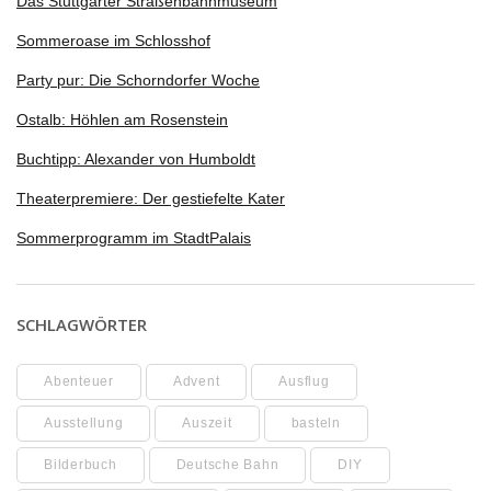
Das Stuttgarter Straßenbahnmuseum
Sommeroase im Schlosshof
Party pur: Die Schorndorfer Woche
Ostalb: Höhlen am Rosenstein
Buchtipp: Alexander von Humboldt
Theaterpremiere: Der gestiefelte Kater
Sommerprogramm im StadtPalais
SCHLAGWÖRTER
Abenteuer
Advent
Ausflug
Ausstellung
Auszeit
basteln
Bilderbuch
Deutsche Bahn
DIY