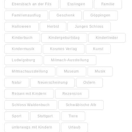
Ebersbach an der Fils
Esslingen
Familie
Familienausflug
Geschenk
Göppingen
Halloween
Herbst
Junges Schloss
Kinderbuch
Kindergeburtstag
Kinderlieder
Kindermusik
Kosmos Verlag
Kunst
Ludwigsburg
Mitmach-Ausstellung
Mitmachausstellung
Museum
Musik
Natur
Neuerscheinung
Ostern
Reisen mit Kindern
Rezension
Schloss Waldenbuch
Schwäbische Alb
Sport
Stuttgart
Tiere
unterwegs mit Kindern
Urlaub