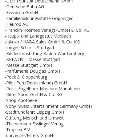
-DER Touristik Deutschland GmbH
-Deutsche Bahn AG
-Everdrop GmbH
-Familienbildungsstätte Göppingen
-Fleurop AG
-Franckh-Kosmos Verlags-GmbH & Co. KG
-Haupt- und Landgestüt Marbach
-Jako-o / HABA Sales GmbH & Co. KG
-Junges Schloss Stuttgart
-Kinderturnstiftung Baden-Württemberg
-KREATIV | Messe Stuttgart
-Messe Stuttgart GmbH
-Parfümerie Douglas GmbH
-Peek & Cloppenburg
-Pilot Pen (Deutschland) GmbH
-Reiss-Engelhorn-Museum Mannheim
-Ritter Sport GmbH & Co. KG
-Shop-Apotheke
-Sony Music Entertainment Germany GmbH
-Stadtrundfahrt Leipzig GmbH
-Stiftung Mensch und Umwelt
-Thienemann Esslinger Verlag
-Tropilex B.V.
-uhrcenter/Esters GmbH