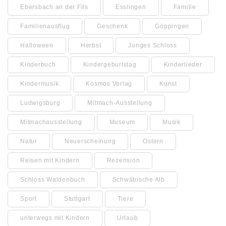
Ebersbach an der Fils
Esslingen
Familie
Familienausflug
Geschenk
Göppingen
Halloween
Herbst
Junges Schloss
Kinderbuch
Kindergeburtstag
Kinderlieder
Kindermusik
Kosmos Verlag
Kunst
Ludwigsburg
Mitmach-Ausstellung
Mitmachausstellung
Museum
Musik
Natur
Neuerscheinung
Ostern
Reisen mit Kindern
Rezension
Schloss Waldenbuch
Schwäbische Alb
Sport
Stuttgart
Tiere
unterwegs mit Kindern
Urlaub