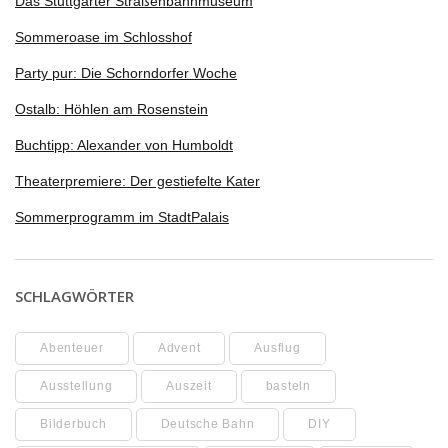
Das Stuttgarter Straßenbahnmuseum
Sommeroase im Schlosshof
Party pur: Die Schorndorfer Woche
Ostalb: Höhlen am Rosenstein
Buchtipp: Alexander von Humboldt
Theaterpremiere: Der gestiefelte Kater
Sommerprogramm im StadtPalais
SCHLAGWÖRTER
Abenteuer
Advent
Ausflug
Ausstellung
Auszeit
basteln
Bilderbuch
Deutsche Bahn
DIY