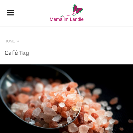
HOME
Café
Tag
READ MORE