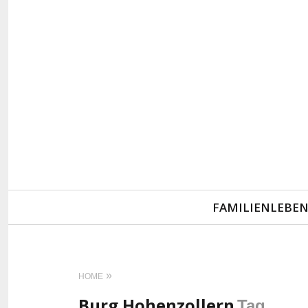
Primary
FAMILIENLEBE
Navigation
HOME
Burg Hohenzollern
Tag