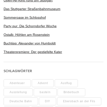
Open-Air-Kino rund um Stuttgart
Das Stuttgarter Straßenbahnmuseum
Sommeroase im Schlosshof
Party pur: Die Schorndorfer Woche
Ostalb: Höhlen am Rosenstein
Buchtipp: Alexander von Humboldt
Theaterpremiere: Der gestiefelte Kater
SCHLAGWÖRTER
Abenteuer
Advent
Ausflug
Ausstellung
basteln
Bilderbuch
Deutsche Bahn
DIY
Ebersbach an der Fils