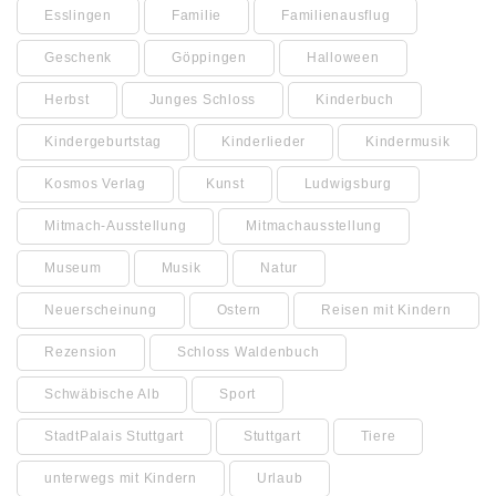
Esslingen
Familie
Familienausflug
Geschenk
Göppingen
Halloween
Herbst
Junges Schloss
Kinderbuch
Kindergeburtstag
Kinderlieder
Kindermusik
Kosmos Verlag
Kunst
Ludwigsburg
Mitmach-Ausstellung
Mitmachausstellung
Museum
Musik
Natur
Neuerscheinung
Ostern
Reisen mit Kindern
Rezension
Schloss Waldenbuch
Schwäbische Alb
Sport
StadtPalais Stuttgart
Stuttgart
Tiere
unterwegs mit Kindern
Urlaub