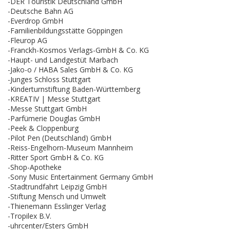
-DER Touristik Deutschland GmbH
-Deutsche Bahn AG
-Everdrop GmbH
-Familienbildungsstätte Göppingen
-Fleurop AG
-Franckh-Kosmos Verlags-GmbH & Co. KG
-Haupt- und Landgestüt Marbach
-Jako-o / HABA Sales GmbH & Co. KG
-Junges Schloss Stuttgart
-Kinderturnstiftung Baden-Württemberg
-KREATIV | Messe Stuttgart
-Messe Stuttgart GmbH
-Parfümerie Douglas GmbH
-Peek & Cloppenburg
-Pilot Pen (Deutschland) GmbH
-Reiss-Engelhorn-Museum Mannheim
-Ritter Sport GmbH & Co. KG
-Shop-Apotheke
-Sony Music Entertainment Germany GmbH
-Stadtrundfahrt Leipzig GmbH
-Stiftung Mensch und Umwelt
-Thienemann Esslinger Verlag
-Tropilex B.V.
-uhrcenter/Esters GmbH