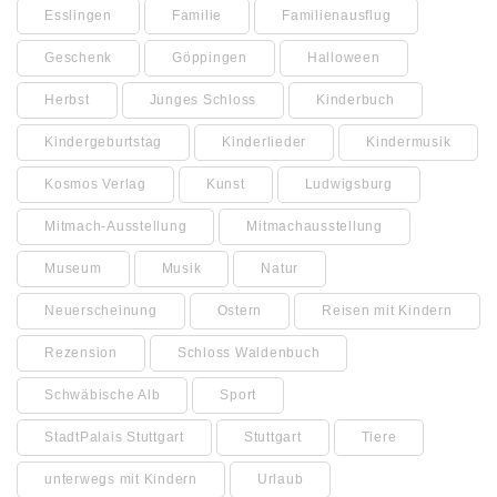
Esslingen
Familie
Familienausflug
Geschenk
Göppingen
Halloween
Herbst
Junges Schloss
Kinderbuch
Kindergeburtstag
Kinderlieder
Kindermusik
Kosmos Verlag
Kunst
Ludwigsburg
Mitmach-Ausstellung
Mitmachausstellung
Museum
Musik
Natur
Neuerscheinung
Ostern
Reisen mit Kindern
Rezension
Schloss Waldenbuch
Schwäbische Alb
Sport
StadtPalais Stuttgart
Stuttgart
Tiere
unterwegs mit Kindern
Urlaub