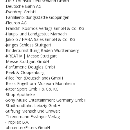
-DER Touristik Deutschland GmbH
-Deutsche Bahn AG
-Everdrop GmbH
-Familienbildungsstätte Göppingen
-Fleurop AG
-Franckh-Kosmos Verlags-GmbH & Co. KG
-Haupt- und Landgestüt Marbach
-Jako-o / HABA Sales GmbH & Co. KG
-Junges Schloss Stuttgart
-Kinderturnstiftung Baden-Württemberg
-KREATIV | Messe Stuttgart
-Messe Stuttgart GmbH
-Parfümerie Douglas GmbH
-Peek & Cloppenburg
-Pilot Pen (Deutschland) GmbH
-Reiss-Engelhorn-Museum Mannheim
-Ritter Sport GmbH & Co. KG
-Shop-Apotheke
-Sony Music Entertainment Germany GmbH
-Stadtrundfahrt Leipzig GmbH
-Stiftung Mensch und Umwelt
-Thienemann Esslinger Verlag
-Tropilex B.V.
-uhrcenter/Esters GmbH