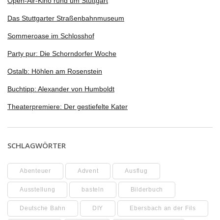
Open-Air-Kino rund um Stuttgart
Das Stuttgarter Straßenbahnmuseum
Sommeroase im Schlosshof
Party pur: Die Schorndorfer Woche
Ostalb: Höhlen am Rosenstein
Buchtipp: Alexander von Humboldt
Theaterpremiere: Der gestiefelte Kater
SCHLAGWÖRTER
Abenteuer
Advent
Ausflug
Ausstellung
basteln
Bilderbuch
Deutsche Bahn
DIY
Ebersbach an der Fils