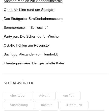
Kosmos-Medien zur Sonnenfinsternis
Open-Air-Kino rund um Stuttgart
Das Stuttgarter Straßenbahnmuseum
Sommeroase im Schlosshof
Party pur: Die Schorndorfer Woche
Ostalb: Höhlen am Rosenstein
Buchtipp: Alexander von Humboldt
Theaterpremiere: Der gestiefelte Kater
SCHLAGWÖRTER
Abenteuer
Advent
Ausflug
Ausstellung
basteln
Bilderbuch