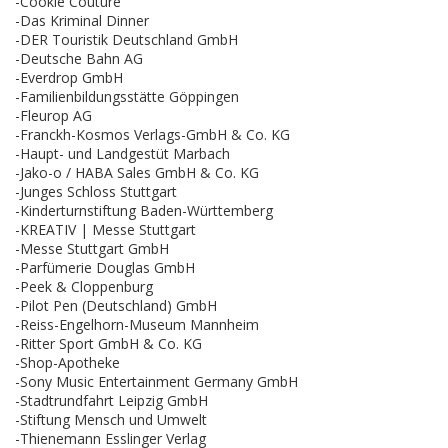
-Cookie Couture
-Das Kriminal Dinner
-DER Touristik Deutschland GmbH
-Deutsche Bahn AG
-Everdrop GmbH
-Familienbildungsstätte Göppingen
-Fleurop AG
-Franckh-Kosmos Verlags-GmbH & Co. KG
-Haupt- und Landgestüt Marbach
-Jako-o / HABA Sales GmbH & Co. KG
-Junges Schloss Stuttgart
-Kinderturnstiftung Baden-Württemberg
-KREATIV | Messe Stuttgart
-Messe Stuttgart GmbH
-Parfümerie Douglas GmbH
-Peek & Cloppenburg
-Pilot Pen (Deutschland) GmbH
-Reiss-Engelhorn-Museum Mannheim
-Ritter Sport GmbH & Co. KG
-Shop-Apotheke
-Sony Music Entertainment Germany GmbH
-Stadtrundfahrt Leipzig GmbH
-Stiftung Mensch und Umwelt
-Thienemann Esslinger Verlag