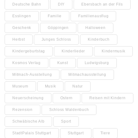
Deutsche Bahn
DIY
Ebersbach an der Fils
Esslingen
Familie
Familienausflug
Geschenk
Göppingen
Halloween
Herbst
Junges Schloss
Kinderbuch
Kindergeburtstag
Kinderlieder
Kindermusik
Kosmos Verlag
Kunst
Ludwigsburg
Mitmach-Ausstellung
Mitmachausstellung
Museum
Musik
Natur
Neuerscheinung
Ostern
Reisen mit Kindern
Rezension
Schloss Waldenbuch
Schwäbische Alb
Sport
StadtPalais Stuttgart
Stuttgart
Tiere