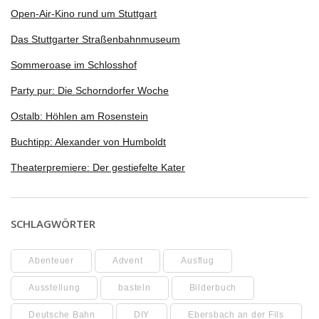
Open-Air-Kino rund um Stuttgart
Das Stuttgarter Straßenbahnmuseum
Sommeroase im Schlosshof
Party pur: Die Schorndorfer Woche
Ostalb: Höhlen am Rosenstein
Buchtipp: Alexander von Humboldt
Theaterpremiere: Der gestiefelte Kater
SCHLAGWÖRTER
Abenteuer
Advent
Ausflug
Ausstellung
basteln
Bilderbuch
Deutsche Bahn
DIY
Ebersbach an der Fils