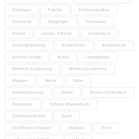
Esslingen
Familie
Familienausflug
Geschenk
Göppingen
Halloween
Herbst
Junges Schloss
Kinderbuch
Kindergeburtstag
Kinderlieder
Kindermusik
Kosmos Verlag
Kunst
Ludwigsburg
Mitmach-Ausstellung
Mitmachausstellung
Museum
Musik
Natur
Neuerscheinung
Ostern
Reisen mit Kindern
Rezension
Schloss Waldenbuch
Schwäbische Alb
Sport
StadtPalais Stuttgart
Stuttgart
Tiere