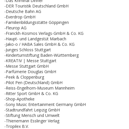
-Das Kriminal Dinner
-DER Touristik Deutschland GmbH
-Deutsche Bahn AG
-Everdrop GmbH
-Familienbildungsstätte Göppingen
-Fleurop AG
-Franckh-Kosmos Verlags-GmbH & Co. KG
-Haupt- und Landgestüt Marbach
-Jako-o / HABA Sales GmbH & Co. KG
-Junges Schloss Stuttgart
-Kinderturnstiftung Baden-Württemberg
-KREATIV | Messe Stuttgart
-Messe Stuttgart GmbH
-Parfümerie Douglas GmbH
-Peek & Cloppenburg
-Pilot Pen (Deutschland) GmbH
-Reiss-Engelhorn-Museum Mannheim
-Ritter Sport GmbH & Co. KG
-Shop-Apotheke
-Sony Music Entertainment Germany GmbH
-Stadtrundfahrt Leipzig GmbH
-Stiftung Mensch und Umwelt
-Thienemann Esslinger Verlag
-Tropilex B.V.