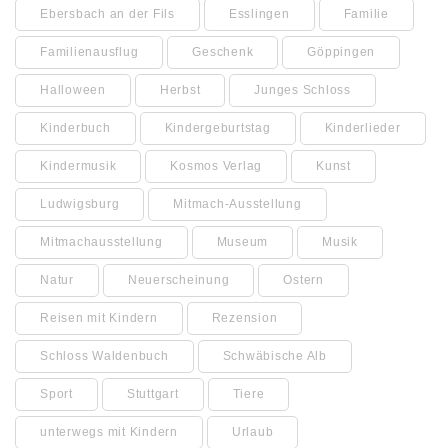
Ebersbach an der Fils
Esslingen
Familie
Familienausflug
Geschenk
Göppingen
Halloween
Herbst
Junges Schloss
Kinderbuch
Kindergeburtstag
Kinderlieder
Kindermusik
Kosmos Verlag
Kunst
Ludwigsburg
Mitmach-Ausstellung
Mitmachausstellung
Museum
Musik
Natur
Neuerscheinung
Ostern
Reisen mit Kindern
Rezension
Schloss Waldenbuch
Schwäbische Alb
Sport
Stuttgart
Tiere
unterwegs mit Kindern
Urlaub