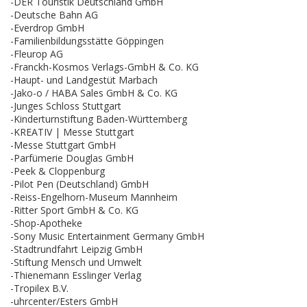
-DER Touristik Deutschland GmbH
-Deutsche Bahn AG
-Everdrop GmbH
-Familienbildungsstätte Göppingen
-Fleurop AG
-Franckh-Kosmos Verlags-GmbH & Co. KG
-Haupt- und Landgestüt Marbach
-Jako-o / HABA Sales GmbH & Co. KG
-Junges Schloss Stuttgart
-Kinderturnstiftung Baden-Württemberg
-KREATIV | Messe Stuttgart
-Messe Stuttgart GmbH
-Parfümerie Douglas GmbH
-Peek & Cloppenburg
-Pilot Pen (Deutschland) GmbH
-Reiss-Engelhorn-Museum Mannheim
-Ritter Sport GmbH & Co. KG
-Shop-Apotheke
-Sony Music Entertainment Germany GmbH
-Stadtrundfahrt Leipzig GmbH
-Stiftung Mensch und Umwelt
-Thienemann Esslinger Verlag
-Tropilex B.V.
-uhrcenter/Esters GmbH