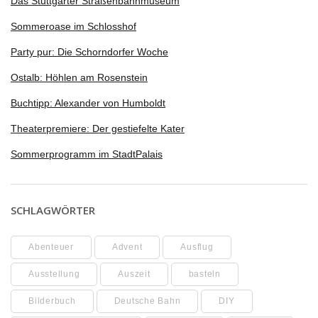
Das Stuttgarter Straßenbahnmuseum
Sommeroase im Schlosshof
Party pur: Die Schorndorfer Woche
Ostalb: Höhlen am Rosenstein
Buchtipp: Alexander von Humboldt
Theaterpremiere: Der gestiefelte Kater
Sommerprogramm im StadtPalais
SCHLAGWÖRTER
Abenteuer
Advent
Ausflug
Ausstellung
Auszeit
basteln
Bilderbuch
Deutsche Bahn
DIY