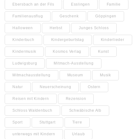
Ebersbach an der Fils
Esslingen
Familie
Familienausflug
Geschenk
Göppingen
Halloween
Herbst
Junges Schloss
Kinderbuch
Kindergeburtstag
Kinderlieder
Kindermusik
Kosmos Verlag
Kunst
Ludwigsburg
Mitmach-Ausstellung
Mitmachausstellung
Museum
Musik
Natur
Neuerscheinung
Ostern
Reisen mit Kindern
Rezension
Schloss Waldenbuch
Schwäbische Alb
Sport
Stuttgart
Tiere
unterwegs mit Kindern
Urlaub