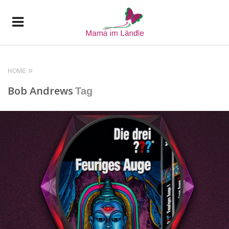
HOME
Bob Andrews
Tag
READ MORE