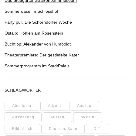
Das Stuttgarter Straßenbahnmuseum
Sommeroase im Schlosshof
Party pur: Die Schorndorfer Woche
Ostalb: Höhlen am Rosenstein
Buchtipp: Alexander von Humboldt
Theaterpremiere: Der gestiefelte Kater
Sommerprogramm im StadtPalais
SCHLAGWÖRTER
Abenteuer
Advent
Ausflug
Ausstellung
Auszeit
basteln
Bilderbuch
Deutsche Bahn
DIY