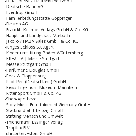
-DER Touristik Deutschland GmbH
-Deutsche Bahn AG
-Everdrop GmbH
-Familienbildungsstätte Göppingen
-Fleurop AG
-Franckh-Kosmos Verlags-GmbH & Co. KG
-Haupt- und Landgestüt Marbach
-Jako-o / HABA Sales GmbH & Co. KG
-Junges Schloss Stuttgart
-Kinderturnstiftung Baden-Württemberg
-KREATIV | Messe Stuttgart
-Messe Stuttgart GmbH
-Parfümerie Douglas GmbH
-Peek & Cloppenburg
-Pilot Pen (Deutschland) GmbH
-Reiss-Engelhorn-Museum Mannheim
-Ritter Sport GmbH & Co. KG
-Shop-Apotheke
-Sony Music Entertainment Germany GmbH
-Stadtrundfahrt Leipzig GmbH
-Stiftung Mensch und Umwelt
-Thienemann Esslinger Verlag
-Tropilex B.V.
-uhrcenter/Esters GmbH