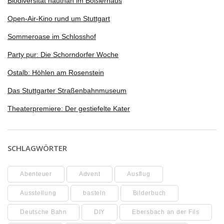
Biodiversität hautnah im Boßlerhaus
Open-Air-Kino rund um Stuttgart
Sommeroase im Schlosshof
Party pur: Die Schorndorfer Woche
Ostalb: Höhlen am Rosenstein
Das Stuttgarter Straßenbahnmuseum
Theaterpremiere: Der gestiefelte Kater
SCHLAGWÖRTER
Abenteuer
Advent
Ausflug
Ausstellung
basteln
Bilderbuch
Deutsche Bahn
DIY
Ebersbach an der Fils