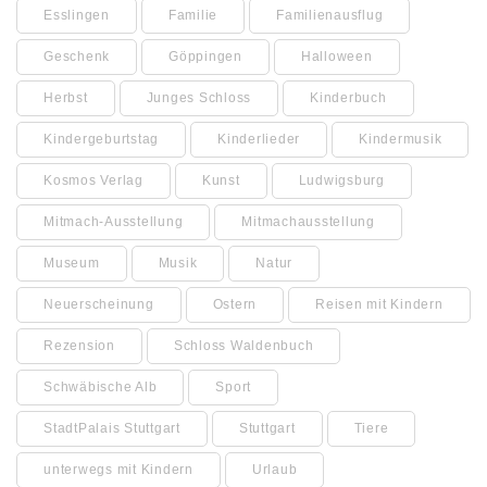
Esslingen
Familie
Familienausflug
Geschenk
Göppingen
Halloween
Herbst
Junges Schloss
Kinderbuch
Kindergeburtstag
Kinderlieder
Kindermusik
Kosmos Verlag
Kunst
Ludwigsburg
Mitmach-Ausstellung
Mitmachausstellung
Museum
Musik
Natur
Neuerscheinung
Ostern
Reisen mit Kindern
Rezension
Schloss Waldenbuch
Schwäbische Alb
Sport
StadtPalais Stuttgart
Stuttgart
Tiere
unterwegs mit Kindern
Urlaub