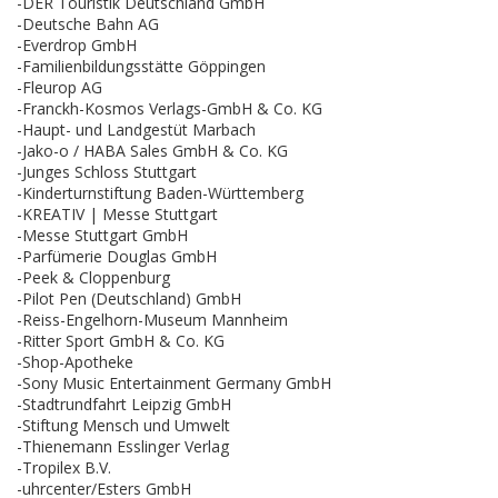
-DER Touristik Deutschland GmbH
-Deutsche Bahn AG
-Everdrop GmbH
-Familienbildungsstätte Göppingen
-Fleurop AG
-Franckh-Kosmos Verlags-GmbH & Co. KG
-Haupt- und Landgestüt Marbach
-Jako-o / HABA Sales GmbH & Co. KG
-Junges Schloss Stuttgart
-Kinderturnstiftung Baden-Württemberg
-KREATIV | Messe Stuttgart
-Messe Stuttgart GmbH
-Parfümerie Douglas GmbH
-Peek & Cloppenburg
-Pilot Pen (Deutschland) GmbH
-Reiss-Engelhorn-Museum Mannheim
-Ritter Sport GmbH & Co. KG
-Shop-Apotheke
-Sony Music Entertainment Germany GmbH
-Stadtrundfahrt Leipzig GmbH
-Stiftung Mensch und Umwelt
-Thienemann Esslinger Verlag
-Tropilex B.V.
-uhrcenter/Esters GmbH