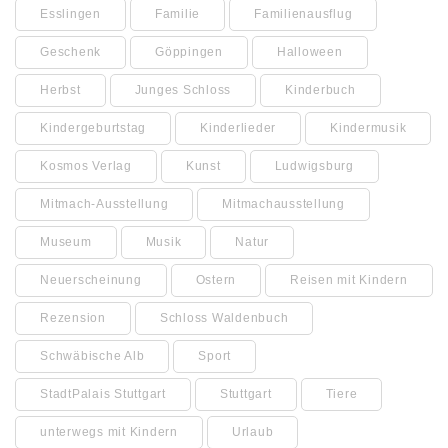
Esslingen
Familie
Familienausflug
Geschenk
Göppingen
Halloween
Herbst
Junges Schloss
Kinderbuch
Kindergeburtstag
Kinderlieder
Kindermusik
Kosmos Verlag
Kunst
Ludwigsburg
Mitmach-Ausstellung
Mitmachausstellung
Museum
Musik
Natur
Neuerscheinung
Ostern
Reisen mit Kindern
Rezension
Schloss Waldenbuch
Schwäbische Alb
Sport
StadtPalais Stuttgart
Stuttgart
Tiere
unterwegs mit Kindern
Urlaub