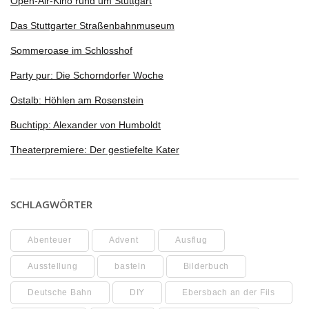
Open-Air-Kino rund um Stuttgart
Das Stuttgarter Straßenbahnmuseum
Sommeroase im Schlosshof
Party pur: Die Schorndorfer Woche
Ostalb: Höhlen am Rosenstein
Buchtipp: Alexander von Humboldt
Theaterpremiere: Der gestiefelte Kater
SCHLAGWÖRTER
Abenteuer
Advent
Ausflug
Ausstellung
basteln
Bilderbuch
Deutsche Bahn
DIY
Ebersbach an der Fils