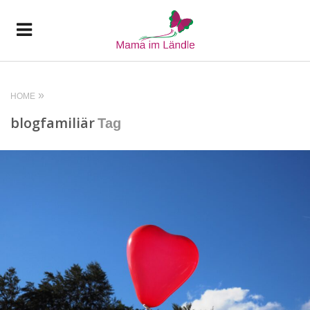
HOME
blogfamiliär
Tag
READ MORE