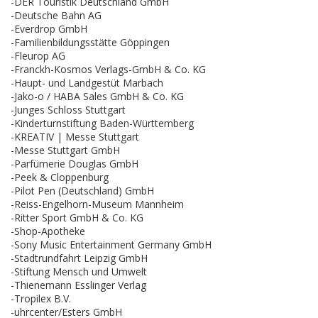
-DER Touristik Deutschland GmbH
-Deutsche Bahn AG
-Everdrop GmbH
-Familienbildungsstätte Göppingen
-Fleurop AG
-Franckh-Kosmos Verlags-GmbH & Co. KG
-Haupt- und Landgestüt Marbach
-Jako-o / HABA Sales GmbH & Co. KG
-Junges Schloss Stuttgart
-Kinderturnstiftung Baden-Württemberg
-KREATIV | Messe Stuttgart
-Messe Stuttgart GmbH
-Parfümerie Douglas GmbH
-Peek & Cloppenburg
-Pilot Pen (Deutschland) GmbH
-Reiss-Engelhorn-Museum Mannheim
-Ritter Sport GmbH & Co. KG
-Shop-Apotheke
-Sony Music Entertainment Germany GmbH
-Stadtrundfahrt Leipzig GmbH
-Stiftung Mensch und Umwelt
-Thienemann Esslinger Verlag
-Tropilex B.V.
-uhrcenter/Esters GmbH