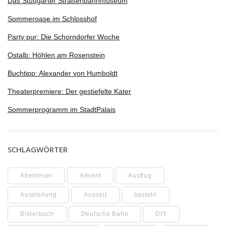
Das Stuttgarter Straßenbahnmuseum
Sommeroase im Schlosshof
Party pur: Die Schorndorfer Woche
Ostalb: Höhlen am Rosenstein
Buchtipp: Alexander von Humboldt
Theaterpremiere: Der gestiefelte Kater
Sommerprogramm im StadtPalais
SCHLAGWÖRTER
Abenteuer
Advent
Ausflug
Ausstellung
Auszeit
basteln
Bilderbuch
Deutsche Bahn
DIY