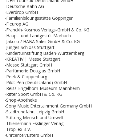
-DER Touristik Deutschland GmbH
-Deutsche Bahn AG
-Everdrop GmbH
-Familienbildungsstätte Göppingen
-Fleurop AG
-Franckh-Kosmos Verlags-GmbH & Co. KG
-Haupt- und Landgestüt Marbach
-Jako-o / HABA Sales GmbH & Co. KG
-Junges Schloss Stuttgart
-Kinderturnstiftung Baden-Württemberg
-KREATIV | Messe Stuttgart
-Messe Stuttgart GmbH
-Parfümerie Douglas GmbH
-Peek & Cloppenburg
-Pilot Pen (Deutschland) GmbH
-Reiss-Engelhorn-Museum Mannheim
-Ritter Sport GmbH & Co. KG
-Shop-Apotheke
-Sony Music Entertainment Germany GmbH
-Stadtrundfahrt Leipzig GmbH
-Stiftung Mensch und Umwelt
-Thienemann Esslinger Verlag
-Tropilex B.V.
-uhrcenter/Esters GmbH