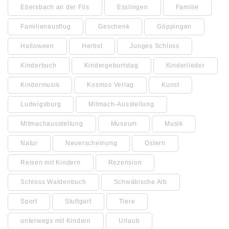
Ebersbach an der Fils
Esslingen
Familie
Familienausflug
Geschenk
Göppingen
Halloween
Herbst
Junges Schloss
Kinderbuch
Kindergeburtstag
Kinderlieder
Kindermusik
Kosmos Verlag
Kunst
Ludwigsburg
Mitmach-Ausstellung
Mitmachausstellung
Museum
Musik
Natur
Neuerscheinung
Ostern
Reisen mit Kindern
Rezension
Schloss Waldenbuch
Schwäbische Alb
Sport
Stuttgart
Tiere
unterwegs mit Kindern
Urlaub