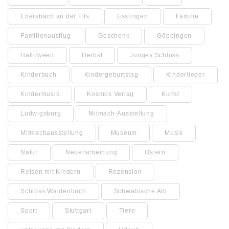
Ebersbach an der Fils
Esslingen
Familie
Familienausflug
Geschenk
Göppingen
Halloween
Herbst
Junges Schloss
Kinderbuch
Kindergeburtstag
Kinderlieder
Kindermusik
Kosmos Verlag
Kunst
Ludwigsburg
Mitmach-Ausstellung
Mitmachausstellung
Museum
Musik
Natur
Neuerscheinung
Ostern
Reisen mit Kindern
Rezension
Schloss Waldenbuch
Schwäbische Alb
Sport
Stuttgart
Tiere