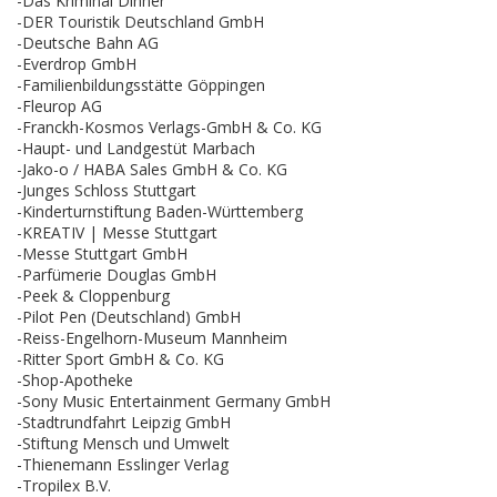
-Das Kriminal Dinner
-DER Touristik Deutschland GmbH
-Deutsche Bahn AG
-Everdrop GmbH
-Familienbildungsstätte Göppingen
-Fleurop AG
-Franckh-Kosmos Verlags-GmbH & Co. KG
-Haupt- und Landgestüt Marbach
-Jako-o / HABA Sales GmbH & Co. KG
-Junges Schloss Stuttgart
-Kinderturnstiftung Baden-Württemberg
-KREATIV | Messe Stuttgart
-Messe Stuttgart GmbH
-Parfümerie Douglas GmbH
-Peek & Cloppenburg
-Pilot Pen (Deutschland) GmbH
-Reiss-Engelhorn-Museum Mannheim
-Ritter Sport GmbH & Co. KG
-Shop-Apotheke
-Sony Music Entertainment Germany GmbH
-Stadtrundfahrt Leipzig GmbH
-Stiftung Mensch und Umwelt
-Thienemann Esslinger Verlag
-Tropilex B.V.