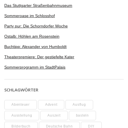
Das Stuttgarter Straßenbahnmuseum
Sommeroase im Schlosshof
Party pur: Die Schorndorfer Woche
Ostalb: Höhlen am Rosenstein
Buchtipp: Alexander von Humboldt
Theaterpremiere: Der gestiefelte Kater
Sommerprogramm im StadtPalais
SCHLAGWÖRTER
Abenteuer
Advent
Ausflug
Ausstellung
Auszeit
basteln
Bilderbuch
Deutsche Bahn
DIY