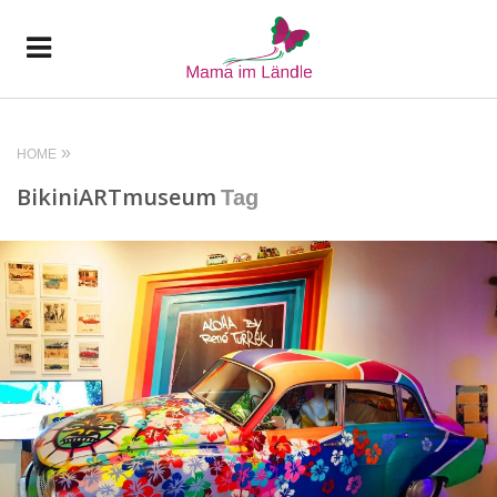
HOME
BikiniARTmuseum
Tag
READ MORE