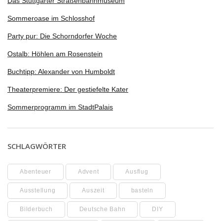
Das Stuttgarter Straßenbahnmuseum
Sommeroase im Schlosshof
Party pur: Die Schorndorfer Woche
Ostalb: Höhlen am Rosenstein
Buchtipp: Alexander von Humboldt
Theaterpremiere: Der gestiefelte Kater
Sommerprogramm im StadtPalais
SCHLAGWÖRTER
Abenteuer
Advent
Ausflug
Ausstellung
Auszeit
basteln
Bilderbuch
Deutsche Bahn
DIY