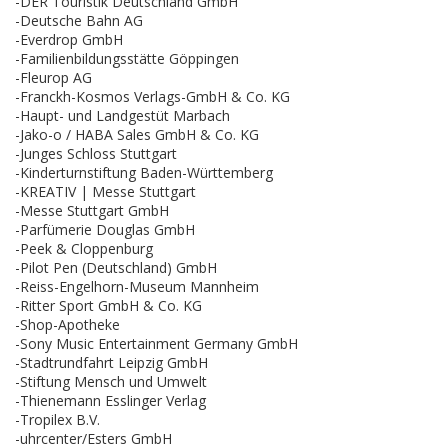
-DER Touristik Deutschland GmbH
-Deutsche Bahn AG
-Everdrop GmbH
-Familienbildungsstätte Göppingen
-Fleurop AG
-Franckh-Kosmos Verlags-GmbH & Co. KG
-Haupt- und Landgestüt Marbach
-Jako-o / HABA Sales GmbH & Co. KG
-Junges Schloss Stuttgart
-Kinderturnstiftung Baden-Württemberg
-KREATIV | Messe Stuttgart
-Messe Stuttgart GmbH
-Parfümerie Douglas GmbH
-Peek & Cloppenburg
-Pilot Pen (Deutschland) GmbH
-Reiss-Engelhorn-Museum Mannheim
-Ritter Sport GmbH & Co. KG
-Shop-Apotheke
-Sony Music Entertainment Germany GmbH
-Stadtrundfahrt Leipzig GmbH
-Stiftung Mensch und Umwelt
-Thienemann Esslinger Verlag
-Tropilex B.V.
-uhrcenter/Esters GmbH