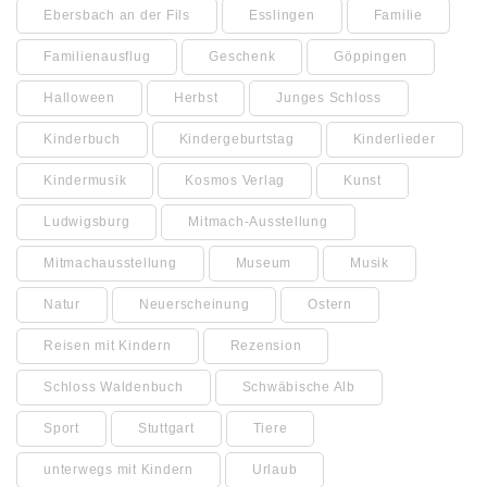
Ebersbach an der Fils
Esslingen
Familie
Familienausflug
Geschenk
Göppingen
Halloween
Herbst
Junges Schloss
Kinderbuch
Kindergeburtstag
Kinderlieder
Kindermusik
Kosmos Verlag
Kunst
Ludwigsburg
Mitmach-Ausstellung
Mitmachausstellung
Museum
Musik
Natur
Neuerscheinung
Ostern
Reisen mit Kindern
Rezension
Schloss Waldenbuch
Schwäbische Alb
Sport
Stuttgart
Tiere
unterwegs mit Kindern
Urlaub