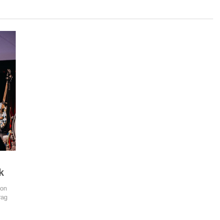
k
ion
rag