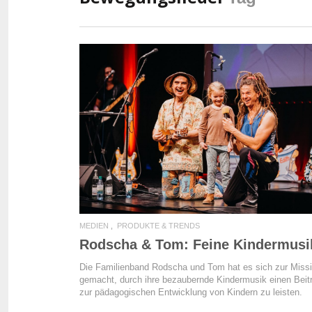
READ MORE
MEDIEN
PRODUKTE & TRENDS
Rodscha & Tom: Feine Kindermusi
Die Familienband Rodscha und Tom hat es sich zur Miss
gemacht, durch ihre bezaubernde Kindermusik einen Beit
zur pädagogischen Entwicklung von Kindern zu leisten.