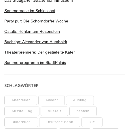
Das Stuttgarter Straßenbahnmuseum
Sommeroase im Schlosshof
Party pur: Die Schorndorfer Woche
Ostalb: Höhlen am Rosenstein
Buchtipp: Alexander von Humboldt
Theaterpremiere: Der gestiefelte Kater
Sommerprogramm im StadtPalais
SCHLAGWÖRTER
Abenteuer
Advent
Ausflug
Ausstellung
Auszeit
basteln
Bilderbuch
Deutsche Bahn
DIY