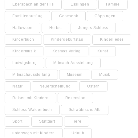
Ebersbach an der Fils
Esslingen
Familie
Familienausflug
Geschenk
Göppingen
Halloween
Herbst
Junges Schloss
Kinderbuch
Kindergeburtstag
Kinderlieder
Kindermusik
Kosmos Verlag
Kunst
Ludwigsburg
Mitmach-Ausstellung
Mitmachausstellung
Museum
Musik
Natur
Neuerscheinung
Ostern
Reisen mit Kindern
Rezension
Schloss Waldenbuch
Schwäbische Alb
Sport
Stuttgart
Tiere
unterwegs mit Kindern
Urlaub