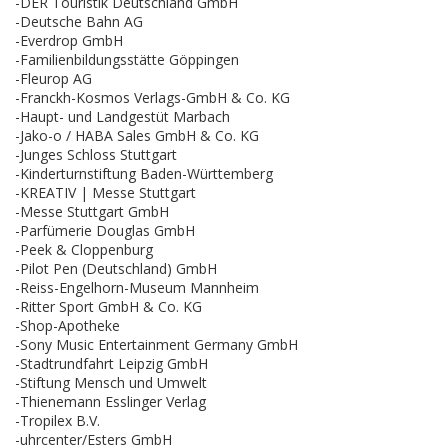
-DER Touristik Deutschland GmbH
-Deutsche Bahn AG
-Everdrop GmbH
-Familienbildungsstätte Göppingen
-Fleurop AG
-Franckh-Kosmos Verlags-GmbH & Co. KG
-Haupt- und Landgestüt Marbach
-Jako-o / HABA Sales GmbH & Co. KG
-Junges Schloss Stuttgart
-Kinderturnstiftung Baden-Württemberg
-KREATIV | Messe Stuttgart
-Messe Stuttgart GmbH
-Parfümerie Douglas GmbH
-Peek & Cloppenburg
-Pilot Pen (Deutschland) GmbH
-Reiss-Engelhorn-Museum Mannheim
-Ritter Sport GmbH & Co. KG
-Shop-Apotheke
-Sony Music Entertainment Germany GmbH
-Stadtrundfahrt Leipzig GmbH
-Stiftung Mensch und Umwelt
-Thienemann Esslinger Verlag
-Tropilex B.V.
-uhrcenter/Esters GmbH