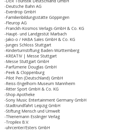
-DER Touristik Deutschland GmbH
-Deutsche Bahn AG
-Everdrop GmbH
-Familienbildungsstätte Göppingen
-Fleurop AG
-Franckh-Kosmos Verlags-GmbH & Co. KG
-Haupt- und Landgestüt Marbach
-Jako-o / HABA Sales GmbH & Co. KG
-Junges Schloss Stuttgart
-Kinderturnstiftung Baden-Württemberg
-KREATIV | Messe Stuttgart
-Messe Stuttgart GmbH
-Parfümerie Douglas GmbH
-Peek & Cloppenburg
-Pilot Pen (Deutschland) GmbH
-Reiss-Engelhorn-Museum Mannheim
-Ritter Sport GmbH & Co. KG
-Shop-Apotheke
-Sony Music Entertainment Germany GmbH
-Stadtrundfahrt Leipzig GmbH
-Stiftung Mensch und Umwelt
-Thienemann Esslinger Verlag
-Tropilex B.V.
-uhrcenter/Esters GmbH