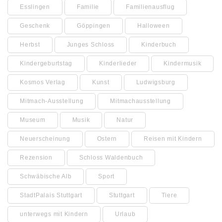
Esslingen
Familie
Familienausflug
Geschenk
Göppingen
Halloween
Herbst
Junges Schloss
Kinderbuch
Kindergeburtstag
Kinderlieder
Kindermusik
Kosmos Verlag
Kunst
Ludwigsburg
Mitmach-Ausstellung
Mitmachausstellung
Museum
Musik
Natur
Neuerscheinung
Ostern
Reisen mit Kindern
Rezension
Schloss Waldenbuch
Schwäbische Alb
Sport
StadtPalais Stuttgart
Stuttgart
Tiere
unterwegs mit Kindern
Urlaub