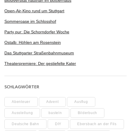
Biodiversität hautnah im Boßlerhaus
Open-Air-Kino rund um Stuttgart
Sommeroase im Schlosshof
Party pur: Die Schorndorfer Woche
Ostalb: Höhlen am Rosenstein
Das Stuttgarter Straßenbahnmuseum
Theaterpremiere: Der gestiefelte Kater
SCHLAGWÖRTER
Abenteuer
Advent
Ausflug
Ausstellung
basteln
Bilderbuch
Deutsche Bahn
DIY
Ebersbach an der Fils