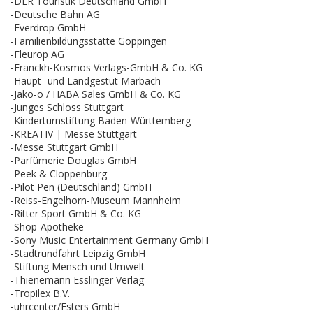
-DER Touristik Deutschland GmbH
-Deutsche Bahn AG
-Everdrop GmbH
-Familienbildungsstätte Göppingen
-Fleurop AG
-Franckh-Kosmos Verlags-GmbH & Co. KG
-Haupt- und Landgestüt Marbach
-Jako-o / HABA Sales GmbH & Co. KG
-Junges Schloss Stuttgart
-Kinderturnstiftung Baden-Württemberg
-KREATIV | Messe Stuttgart
-Messe Stuttgart GmbH
-Parfümerie Douglas GmbH
-Peek & Cloppenburg
-Pilot Pen (Deutschland) GmbH
-Reiss-Engelhorn-Museum Mannheim
-Ritter Sport GmbH & Co. KG
-Shop-Apotheke
-Sony Music Entertainment Germany GmbH
-Stadtrundfahrt Leipzig GmbH
-Stiftung Mensch und Umwelt
-Thienemann Esslinger Verlag
-Tropilex B.V.
-uhrcenter/Esters GmbH