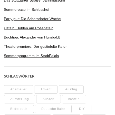
Das Stuttgarter Straßenbahnmuseum
Sommeroase im Schlosshof
Party pur: Die Schorndorfer Woche
Ostalb: Höhlen am Rosenstein
Buchtipp: Alexander von Humboldt
Theaterpremiere: Der gestiefelte Kater
Sommerprogramm im StadtPalais
SCHLAGWÖRTER
Abenteuer
Advent
Ausflug
Ausstellung
Auszeit
basteln
Bilderbuch
Deutsche Bahn
DIY