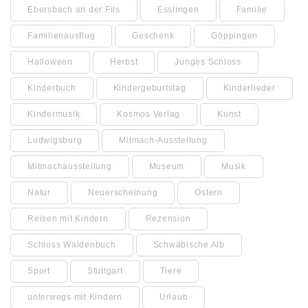
Ebersbach an der Fils
Esslingen
Familie
Familienausflug
Geschenk
Göppingen
Halloween
Herbst
Junges Schloss
Kinderbuch
Kindergeburtstag
Kinderlieder
Kindermusik
Kosmos Verlag
Kunst
Ludwigsburg
Mitmach-Ausstellung
Mitmachausstellung
Museum
Musik
Natur
Neuerscheinung
Ostern
Reisen mit Kindern
Rezension
Schloss Waldenbuch
Schwäbische Alb
Sport
Stuttgart
Tiere
unterwegs mit Kindern
Urlaub