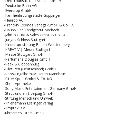
-DER Touristik Deutschland GmbH
-Deutsche Bahn AG
-Everdrop GmbH
-Familienbildungsstätte Göppingen
-Fleurop AG
-Franckh-Kosmos Verlags-GmbH & Co. KG
-Haupt- und Landgestüt Marbach
-Jako-o / HABA Sales GmbH & Co. KG
-Junges Schloss Stuttgart
-Kinderturnstiftung Baden-Württemberg
-KREATIV | Messe Stuttgart
-Messe Stuttgart GmbH
-Parfümerie Douglas GmbH
-Peek & Cloppenburg
-Pilot Pen (Deutschland) GmbH
-Reiss-Engelhorn-Museum Mannheim
-Ritter Sport GmbH & Co. KG
-Shop-Apotheke
-Sony Music Entertainment Germany GmbH
-Stadtrundfahrt Leipzig GmbH
-Stiftung Mensch und Umwelt
-Thienemann Esslinger Verlag
-Tropilex B.V.
-uhrcenter/Esters GmbH