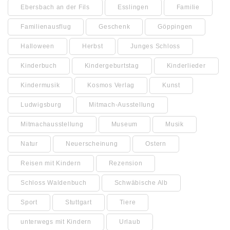
Ebersbach an der Fils
Esslingen
Familie
Familienausflug
Geschenk
Göppingen
Halloween
Herbst
Junges Schloss
Kinderbuch
Kindergeburtstag
Kinderlieder
Kindermusik
Kosmos Verlag
Kunst
Ludwigsburg
Mitmach-Ausstellung
Mitmachausstellung
Museum
Musik
Natur
Neuerscheinung
Ostern
Reisen mit Kindern
Rezension
Schloss Waldenbuch
Schwäbische Alb
Sport
Stuttgart
Tiere
unterwegs mit Kindern
Urlaub