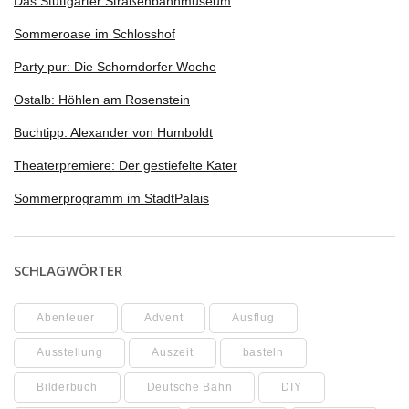
Das Stuttgarter Straßenbahnmuseum
Sommeroase im Schlosshof
Party pur: Die Schorndorfer Woche
Ostalb: Höhlen am Rosenstein
Buchtipp: Alexander von Humboldt
Theaterpremiere: Der gestiefelte Kater
Sommerprogramm im StadtPalais
SCHLAGWÖRTER
Abenteuer
Advent
Ausflug
Ausstellung
Auszeit
basteln
Bilderbuch
Deutsche Bahn
DIY