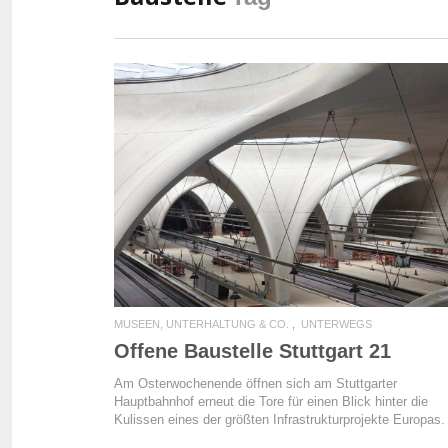
READ MORE
MUSEEN, UNTERHALTUNG & CO.
UNTERWEGS
Offene Baustelle Stuttgart 21
Am Osterwochenende öffnen sich am Stuttgarter
Hauptbahnhof erneut die Tore für einen Blick hinter die
Kulissen eines der größten Infrastrukturprojekte Europas.