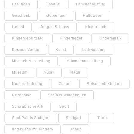
Esslingen
Familie
Familienausflug
Geschenk
Göppingen
Halloween
Herbst
Junges Schloss
Kinderbuch
Kindergeburtstag
Kinderlieder
Kindermusik
Kosmos Verlag
Kunst
Ludwigsburg
Mitmach-Ausstellung
Mitmachausstellung
Museum
Musik
Natur
Neuerscheinung
Ostern
Reisen mit Kindern
Rezension
Schloss Waldenbuch
Schwäbische Alb
Sport
StadtPalais Stuttgart
Stuttgart
Tiere
unterwegs mit Kindern
Urlaub