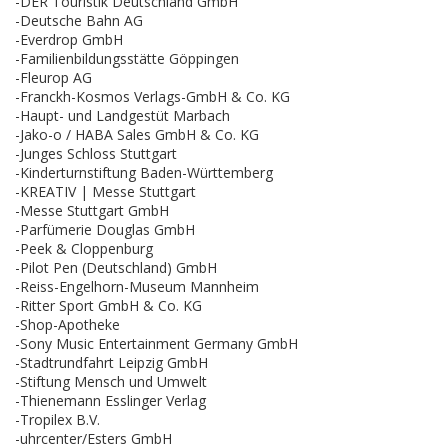
-DER Touristik Deutschland GmbH
-Deutsche Bahn AG
-Everdrop GmbH
-Familienbildungsstätte Göppingen
-Fleurop AG
-Franckh-Kosmos Verlags-GmbH & Co. KG
-Haupt- und Landgestüt Marbach
-Jako-o / HABA Sales GmbH & Co. KG
-Junges Schloss Stuttgart
-Kinderturnstiftung Baden-Württemberg
-KREATIV | Messe Stuttgart
-Messe Stuttgart GmbH
-Parfümerie Douglas GmbH
-Peek & Cloppenburg
-Pilot Pen (Deutschland) GmbH
-Reiss-Engelhorn-Museum Mannheim
-Ritter Sport GmbH & Co. KG
-Shop-Apotheke
-Sony Music Entertainment Germany GmbH
-Stadtrundfahrt Leipzig GmbH
-Stiftung Mensch und Umwelt
-Thienemann Esslinger Verlag
-Tropilex B.V.
-uhrcenter/Esters GmbH