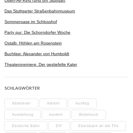
Open-Air-Kino rund um Stuttgart
Das Stuttgarter Straßenbahnmuseum
Sommeroase im Schlosshof
Party pur: Die Schorndorfer Woche
Ostalb: Höhlen am Rosenstein
Buchtipp: Alexander von Humboldt
Theaterpremiere: Der gestiefelte Kater
SCHLAGWÖRTER
Abenteuer
Advent
Ausflug
Ausstellung
basteln
Bilderbuch
Deutsche Bahn
DIY
Ebersbach an der Fils