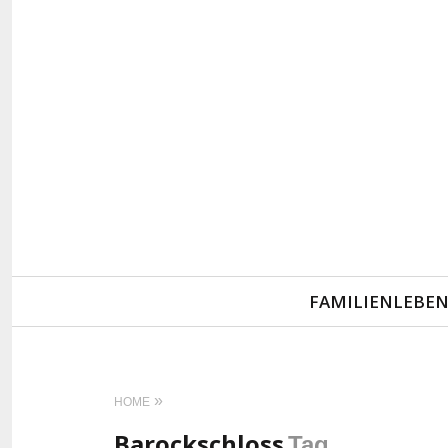
Primary
FAMILIENLEBE
Navigation
HOME
Barockschloss
Tag