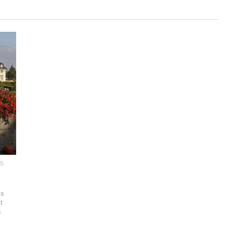
S
ss
t
s