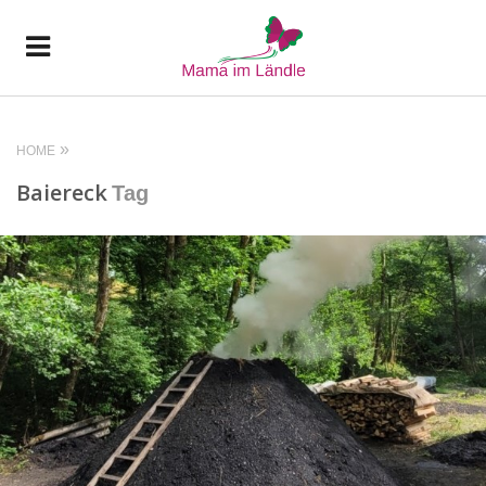
HOME
Baiereck
Tag
READ MORE