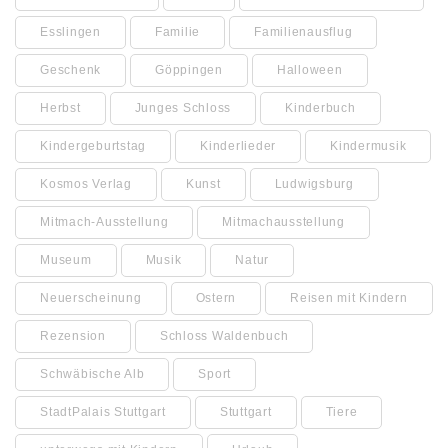
Esslingen
Familie
Familienausflug
Geschenk
Göppingen
Halloween
Herbst
Junges Schloss
Kinderbuch
Kindergeburtstag
Kinderlieder
Kindermusik
Kosmos Verlag
Kunst
Ludwigsburg
Mitmach-Ausstellung
Mitmachausstellung
Museum
Musik
Natur
Neuerscheinung
Ostern
Reisen mit Kindern
Rezension
Schloss Waldenbuch
Schwäbische Alb
Sport
StadtPalais Stuttgart
Stuttgart
Tiere