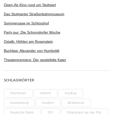
Open-Air-Kino rund um Stuttgart
Das Stuttgarter Straßenbahnmuseum
Sommeroase im Schlosshof
Party pur: Die Schorndorfer Woche
Ostalb: Höhlen am Rosenstein
Buchtipp: Alexander von Humboldt
Theaterpremiere: Der gestiefelte Kater
SCHLAGWÖRTER
Abenteuer
Advent
Ausflug
Ausstellung
basteln
Bilderbuch
Deutsche Bahn
DIY
Ebersbach an der Fils