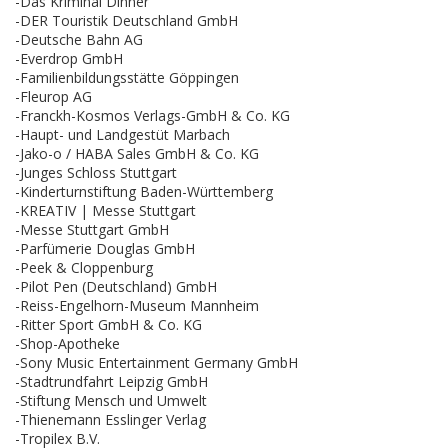
-Das Kriminal Dinner
-DER Touristik Deutschland GmbH
-Deutsche Bahn AG
-Everdrop GmbH
-Familienbildungsstätte Göppingen
-Fleurop AG
-Franckh-Kosmos Verlags-GmbH & Co. KG
-Haupt- und Landgestüt Marbach
-Jako-o / HABA Sales GmbH & Co. KG
-Junges Schloss Stuttgart
-Kinderturnstiftung Baden-Württemberg
-KREATIV | Messe Stuttgart
-Messe Stuttgart GmbH
-Parfümerie Douglas GmbH
-Peek & Cloppenburg
-Pilot Pen (Deutschland) GmbH
-Reiss-Engelhorn-Museum Mannheim
-Ritter Sport GmbH & Co. KG
-Shop-Apotheke
-Sony Music Entertainment Germany GmbH
-Stadtrundfahrt Leipzig GmbH
-Stiftung Mensch und Umwelt
-Thienemann Esslinger Verlag
-Tropilex B.V.