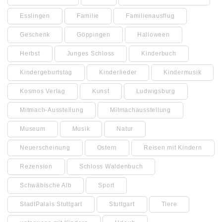
Esslingen
Familie
Familienausflug
Geschenk
Göppingen
Halloween
Herbst
Junges Schloss
Kinderbuch
Kindergeburtstag
Kinderlieder
Kindermusik
Kosmos Verlag
Kunst
Ludwigsburg
Mitmach-Ausstellung
Mitmachausstellung
Museum
Musik
Natur
Neuerscheinung
Ostern
Reisen mit Kindern
Rezension
Schloss Waldenbuch
Schwäbische Alb
Sport
StadtPalais Stuttgart
Stuttgart
Tiere