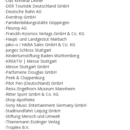
-Das Kriminal Dinner
-DER Touristik Deutschland GmbH
-Deutsche Bahn AG
-Everdrop GmbH
-Familienbildungsstätte Göppingen
-Fleurop AG
-Franckh-Kosmos Verlags-GmbH & Co. KG
-Haupt- und Landgestüt Marbach
-Jako-o / HABA Sales GmbH & Co. KG
-Junges Schloss Stuttgart
-Kinderturnstiftung Baden-Württemberg
-KREATIV | Messe Stuttgart
-Messe Stuttgart GmbH
-Parfümerie Douglas GmbH
-Peek & Cloppenburg
-Pilot Pen (Deutschland) GmbH
-Reiss-Engelhorn-Museum Mannheim
-Ritter Sport GmbH & Co. KG
-Shop-Apotheke
-Sony Music Entertainment Germany GmbH
-Stadtrundfahrt Leipzig GmbH
-Stiftung Mensch und Umwelt
-Thienemann Esslinger Verlag
-Tropilex B.V.