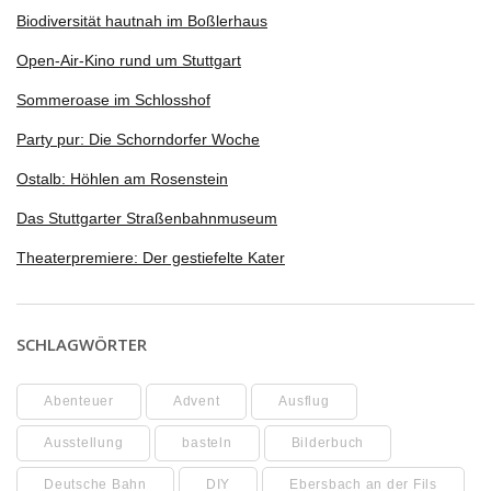
Biodiversität hautnah im Boßlerhaus
Open-Air-Kino rund um Stuttgart
Sommeroase im Schlosshof
Party pur: Die Schorndorfer Woche
Ostalb: Höhlen am Rosenstein
Das Stuttgarter Straßenbahnmuseum
Theaterpremiere: Der gestiefelte Kater
SCHLAGWÖRTER
Abenteuer
Advent
Ausflug
Ausstellung
basteln
Bilderbuch
Deutsche Bahn
DIY
Ebersbach an der Fils