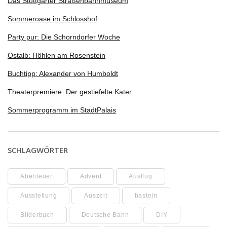
Das Stuttgarter Straßenbahnmuseum
Sommeroase im Schlosshof
Party pur: Die Schorndorfer Woche
Ostalb: Höhlen am Rosenstein
Buchtipp: Alexander von Humboldt
Theaterpremiere: Der gestiefelte Kater
Sommerprogramm im StadtPalais
SCHLAGWÖRTER
Abenteuer
Advent
Ausflug
Ausstellung
Auszeit
basteln
Bilderbuch
Deutsche Bahn
DIY