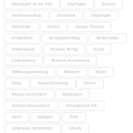
Ebersbach an der Fils
Esslingen
Familie
Familienausflug
Geschenk
Göppingen
Halloween
Herbst
Junges Schloss
Kinderbuch
Kindergeburtstag
Kinderlieder
Kindermusik
Kosmos Verlag
Kunst
Ludwigsburg
Mitmach-Ausstellung
Mitmachausstellung
Museum
Musik
Natur
Neuerscheinung
Ostern
Reisen mit Kindern
Rezension
Schloss Waldenbuch
Schwäbische Alb
Sport
Stuttgart
Tiere
unterwegs mit Kindern
Urlaub