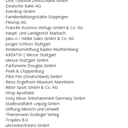
-DER Touristik Deutschland GmbH
-Deutsche Bahn AG
-Everdrop GmbH
-Familienbildungsstätte Göppingen
-Fleurop AG
-Franckh-Kosmos Verlags-GmbH & Co. KG
-Haupt- und Landgestüt Marbach
-Jako-o / HABA Sales GmbH & Co. KG
-Junges Schloss Stuttgart
-Kinderturnstiftung Baden-Württemberg
-KREATIV | Messe Stuttgart
-Messe Stuttgart GmbH
-Parfümerie Douglas GmbH
-Peek & Cloppenburg
-Pilot Pen (Deutschland) GmbH
-Reiss-Engelhorn-Museum Mannheim
-Ritter Sport GmbH & Co. KG
-Shop-Apotheke
-Sony Music Entertainment Germany GmbH
-Stadtrundfahrt Leipzig GmbH
-Stiftung Mensch und Umwelt
-Thienemann Esslinger Verlag
-Tropilex B.V.
-uhrcenter/Esters GmbH