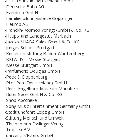
-DER Touristik Deutschland GmbH
-Deutsche Bahn AG
-Everdrop GmbH
-Familienbildungsstätte Göppingen
-Fleurop AG
-Franckh-Kosmos Verlags-GmbH & Co. KG
-Haupt- und Landgestüt Marbach
-Jako-o / HABA Sales GmbH & Co. KG
-Junges Schloss Stuttgart
-Kinderturnstiftung Baden-Württemberg
-KREATIV | Messe Stuttgart
-Messe Stuttgart GmbH
-Parfümerie Douglas GmbH
-Peek & Cloppenburg
-Pilot Pen (Deutschland) GmbH
-Reiss-Engelhorn-Museum Mannheim
-Ritter Sport GmbH & Co. KG
-Shop-Apotheke
-Sony Music Entertainment Germany GmbH
-Stadtrundfahrt Leipzig GmbH
-Stiftung Mensch und Umwelt
-Thienemann Esslinger Verlag
-Tropilex B.V.
-uhrcenter/Esters GmbH