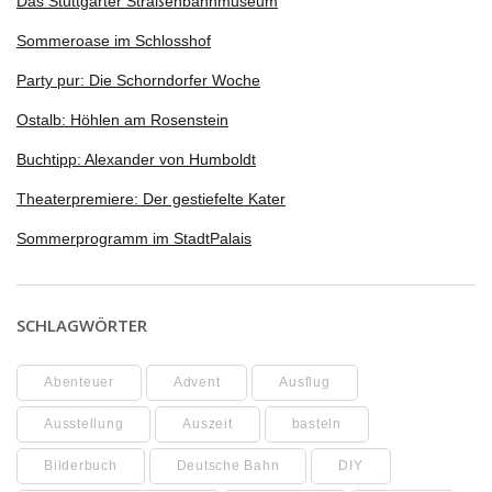
Das Stuttgarter Straßenbahnmuseum
Sommeroase im Schlosshof
Party pur: Die Schorndorfer Woche
Ostalb: Höhlen am Rosenstein
Buchtipp: Alexander von Humboldt
Theaterpremiere: Der gestiefelte Kater
Sommerprogramm im StadtPalais
SCHLAGWÖRTER
Abenteuer
Advent
Ausflug
Ausstellung
Auszeit
basteln
Bilderbuch
Deutsche Bahn
DIY