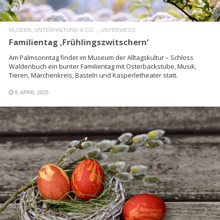
MUSEEN, UNTERHALTUNG & CO.
UNTERWEGS
Familientag ‚Frühlingszwitschern‘
Am Palmsonntag findet im Museum der Alltagskultur – Schloss
Waldenbuch ein bunter Familientag mit Osterbackstube, Musik,
Tieren, Märchenkreis, Basteln und Kasperletheater statt.
8. APRIL 2025
READ MORE