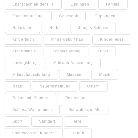
Ebersbach an der Fils
Esslingen
Familie
Familienausflug
Geschenk
Göppingen
Halloween
Herbst
Junges Schloss
Kinderbuch
Kindergeburtstag
Kinderlieder
Kindermusik
Kosmos Verlag
Kunst
Ludwigsburg
Mitmach-Ausstellung
Mitmachausstellung
Museum
Musik
Natur
Neuerscheinung
Ostern
Reisen mit Kindern
Rezension
Schloss Waldenbuch
Schwäbische Alb
Sport
Stuttgart
Tiere
unterwegs mit Kindern
Urlaub