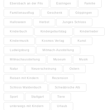
Ebersbach an der Fils
Esslingen
Familie
Familienausflug
Geschenk
Göppingen
Halloween
Herbst
Junges Schloss
Kinderbuch
Kindergeburtstag
Kinderlieder
Kindermusik
Kosmos Verlag
Kunst
Ludwigsburg
Mitmach-Ausstellung
Mitmachausstellung
Museum
Musik
Natur
Neuerscheinung
Ostern
Reisen mit Kindern
Rezension
Schloss Waldenbuch
Schwäbische Alb
Sport
Stuttgart
Tiere
unterwegs mit Kindern
Urlaub