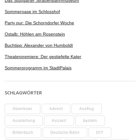
Das Stuttgarter Straßenbahnmuseum
Sommeroase im Schlosshof
Party pur: Die Schorndorfer Woche
Ostalb: Höhlen am Rosenstein
Buchtipp: Alexander von Humboldt
Theaterpremiere: Der gestiefelte Kater
Sommerprogramm im StadtPalais
SCHLAGWÖRTER
Abenteuer
Advent
Ausflug
Ausstellung
Auszeit
basteln
Bilderbuch
Deutsche Bahn
DIY