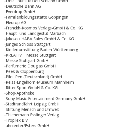
-DER Touristik Deutschland GmbH
-Deutsche Bahn AG
-Everdrop GmbH
-Familienbildungsstätte Göppingen
-Fleurop AG
-Franckh-Kosmos Verlags-GmbH & Co. KG
-Haupt- und Landgestüt Marbach
-Jako-o / HABA Sales GmbH & Co. KG
-Junges Schloss Stuttgart
-Kinderturnstiftung Baden-Württemberg
-KREATIV | Messe Stuttgart
-Messe Stuttgart GmbH
-Parfümerie Douglas GmbH
-Peek & Cloppenburg
-Pilot Pen (Deutschland) GmbH
-Reiss-Engelhorn-Museum Mannheim
-Ritter Sport GmbH & Co. KG
-Shop-Apotheke
-Sony Music Entertainment Germany GmbH
-Stadtrundfahrt Leipzig GmbH
-Stiftung Mensch und Umwelt
-Thienemann Esslinger Verlag
-Tropilex B.V.
-uhrcenter/Esters GmbH