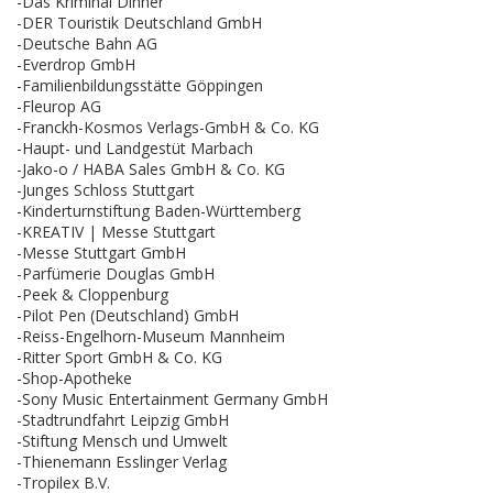
-Das Kriminal Dinner
-DER Touristik Deutschland GmbH
-Deutsche Bahn AG
-Everdrop GmbH
-Familienbildungsstätte Göppingen
-Fleurop AG
-Franckh-Kosmos Verlags-GmbH & Co. KG
-Haupt- und Landgestüt Marbach
-Jako-o / HABA Sales GmbH & Co. KG
-Junges Schloss Stuttgart
-Kinderturnstiftung Baden-Württemberg
-KREATIV | Messe Stuttgart
-Messe Stuttgart GmbH
-Parfümerie Douglas GmbH
-Peek & Cloppenburg
-Pilot Pen (Deutschland) GmbH
-Reiss-Engelhorn-Museum Mannheim
-Ritter Sport GmbH & Co. KG
-Shop-Apotheke
-Sony Music Entertainment Germany GmbH
-Stadtrundfahrt Leipzig GmbH
-Stiftung Mensch und Umwelt
-Thienemann Esslinger Verlag
-Tropilex B.V.