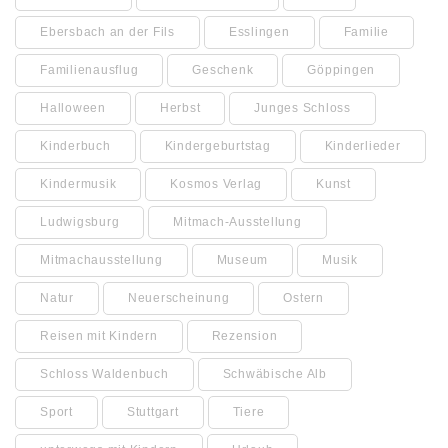
Ebersbach an der Fils
Esslingen
Familie
Familienausflug
Geschenk
Göppingen
Halloween
Herbst
Junges Schloss
Kinderbuch
Kindergeburtstag
Kinderlieder
Kindermusik
Kosmos Verlag
Kunst
Ludwigsburg
Mitmach-Ausstellung
Mitmachausstellung
Museum
Musik
Natur
Neuerscheinung
Ostern
Reisen mit Kindern
Rezension
Schloss Waldenbuch
Schwäbische Alb
Sport
Stuttgart
Tiere