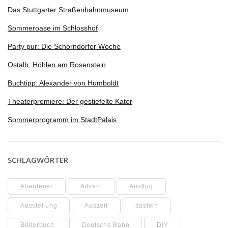
Das Stuttgarter Straßenbahnmuseum
Sommeroase im Schlosshof
Party pur: Die Schorndorfer Woche
Ostalb: Höhlen am Rosenstein
Buchtipp: Alexander von Humboldt
Theaterpremiere: Der gestiefelte Kater
Sommerprogramm im StadtPalais
SCHLAGWÖRTER
Abenteuer
Advent
Ausflug
Ausstellung
Auszeit
basteln
Bilderbuch
Deutsche Bahn
DIY