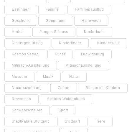
Esslingen
Familie
Familienausflug
Geschenk
Göppingen
Halloween
Herbst
Junges Schloss
Kinderbuch
Kindergeburtstag
Kinderlieder
Kindermusik
Kosmos Verlag
Kunst
Ludwigsburg
Mitmach-Ausstellung
Mitmachausstellung
Museum
Musik
Natur
Neuerscheinung
Ostern
Reisen mit Kindern
Rezension
Schloss Waldenbuch
Schwäbische Alb
Sport
StadtPalais Stuttgart
Stuttgart
Tiere