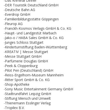
-Das Kriminal Dinner
-DER Touristik Deutschland GmbH
-Deutsche Bahn AG
-Everdrop GmbH
-Familienbildungsstätte Göppingen
-Fleurop AG
-Franckh-Kosmos Verlags-GmbH & Co. KG
-Haupt- und Landgestüt Marbach
-Jako-o / HABA Sales GmbH & Co. KG
-Junges Schloss Stuttgart
-Kinderturnstiftung Baden-Württemberg
-KREATIV | Messe Stuttgart
-Messe Stuttgart GmbH
-Parfümerie Douglas GmbH
-Peek & Cloppenburg
-Pilot Pen (Deutschland) GmbH
-Reiss-Engelhorn-Museum Mannheim
-Ritter Sport GmbH & Co. KG
-Shop-Apotheke
-Sony Music Entertainment Germany GmbH
-Stadtrundfahrt Leipzig GmbH
-Stiftung Mensch und Umwelt
-Thienemann Esslinger Verlag
-Tropilex B.V.