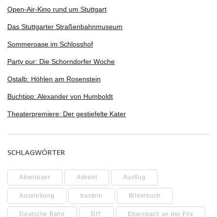
Open-Air-Kino rund um Stuttgart
Das Stuttgarter Straßenbahnmuseum
Sommeroase im Schlosshof
Party pur: Die Schorndorfer Woche
Ostalb: Höhlen am Rosenstein
Buchtipp: Alexander von Humboldt
Theaterpremiere: Der gestiefelte Kater
SCHLAGWÖRTER
Abenteuer
Advent
Ausflug
Ausstellung
basteln
Bilderbuch
Deutsche Bahn
DIY
Ebersbach an der Fils