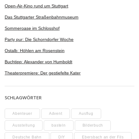
Open-Air-Kino rund um Stuttgart
Das Stuttgarter Straßenbahnmuseum
Sommeroase im Schlosshof
Party pur: Die Schorndorfer Woche
Ostalb: Höhlen am Rosenstein
Buchtipp: Alexander von Humboldt
Theaterpremiere: Der gestiefelte Kater
SCHLAGWÖRTER
Abenteuer
Advent
Ausflug
Ausstellung
basteln
Bilderbuch
Deutsche Bahn
DIY
Ebersbach an der Fils