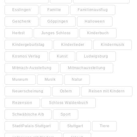
Esslingen
Familie
Familienausflug
Geschenk
Göppingen
Halloween
Herbst
Junges Schloss
Kinderbuch
Kindergeburtstag
Kinderlieder
Kindermusik
Kosmos Verlag
Kunst
Ludwigsburg
Mitmach-Ausstellung
Mitmachausstellung
Museum
Musik
Natur
Neuerscheinung
Ostern
Reisen mit Kindern
Rezension
Schloss Waldenbuch
Schwäbische Alb
Sport
StadtPalais Stuttgart
Stuttgart
Tiere