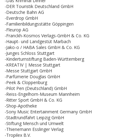
-Das Kriminal Dinner
-DER Touristik Deutschland GmbH
-Deutsche Bahn AG
-Everdrop GmbH
-Familienbildungsstätte Göppingen
-Fleurop AG
-Franckh-Kosmos Verlags-GmbH & Co. KG
-Haupt- und Landgestüt Marbach
-Jako-o / HABA Sales GmbH & Co. KG
-Junges Schloss Stuttgart
-Kinderturnstiftung Baden-Württemberg
-KREATIV | Messe Stuttgart
-Messe Stuttgart GmbH
-Parfümerie Douglas GmbH
-Peek & Cloppenburg
-Pilot Pen (Deutschland) GmbH
-Reiss-Engelhorn-Museum Mannheim
-Ritter Sport GmbH & Co. KG
-Shop-Apotheke
-Sony Music Entertainment Germany GmbH
-Stadtrundfahrt Leipzig GmbH
-Stiftung Mensch und Umwelt
-Thienemann Esslinger Verlag
-Tropilex B.V.