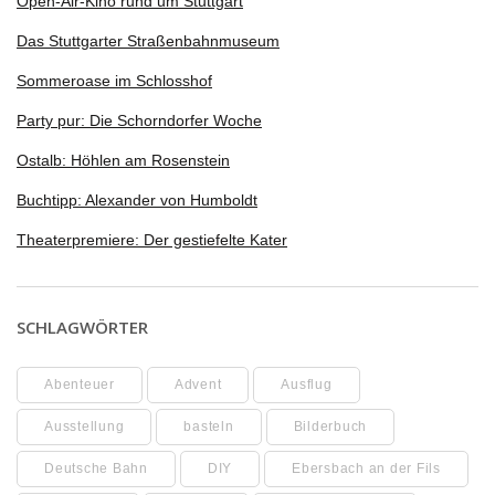
Open-Air-Kino rund um Stuttgart
Das Stuttgarter Straßenbahnmuseum
Sommeroase im Schlosshof
Party pur: Die Schorndorfer Woche
Ostalb: Höhlen am Rosenstein
Buchtipp: Alexander von Humboldt
Theaterpremiere: Der gestiefelte Kater
SCHLAGWÖRTER
Abenteuer
Advent
Ausflug
Ausstellung
basteln
Bilderbuch
Deutsche Bahn
DIY
Ebersbach an der Fils