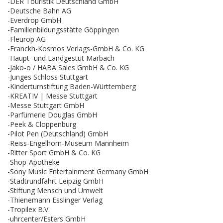
-DER Touristik Deutschland GmbH
-Deutsche Bahn AG
-Everdrop GmbH
-Familienbildungsstätte Göppingen
-Fleurop AG
-Franckh-Kosmos Verlags-GmbH & Co. KG
-Haupt- und Landgestüt Marbach
-Jako-o / HABA Sales GmbH & Co. KG
-Junges Schloss Stuttgart
-Kinderturnstiftung Baden-Württemberg
-KREATIV | Messe Stuttgart
-Messe Stuttgart GmbH
-Parfümerie Douglas GmbH
-Peek & Cloppenburg
-Pilot Pen (Deutschland) GmbH
-Reiss-Engelhorn-Museum Mannheim
-Ritter Sport GmbH & Co. KG
-Shop-Apotheke
-Sony Music Entertainment Germany GmbH
-Stadtrundfahrt Leipzig GmbH
-Stiftung Mensch und Umwelt
-Thienemann Esslinger Verlag
-Tropilex B.V.
-uhrcenter/Esters GmbH