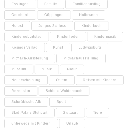
Esslingen
Familie
Familienausflug
Geschenk
Göppingen
Halloween
Herbst
Junges Schloss
Kinderbuch
Kindergeburtstag
Kinderlieder
Kindermusik
Kosmos Verlag
Kunst
Ludwigsburg
Mitmach-Ausstellung
Mitmachausstellung
Museum
Musik
Natur
Neuerscheinung
Ostern
Reisen mit Kindern
Rezension
Schloss Waldenbuch
Schwäbische Alb
Sport
StadtPalais Stuttgart
Stuttgart
Tiere
unterwegs mit Kindern
Urlaub