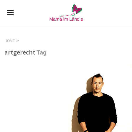
HOME
artgerecht
Tag
READ MORE