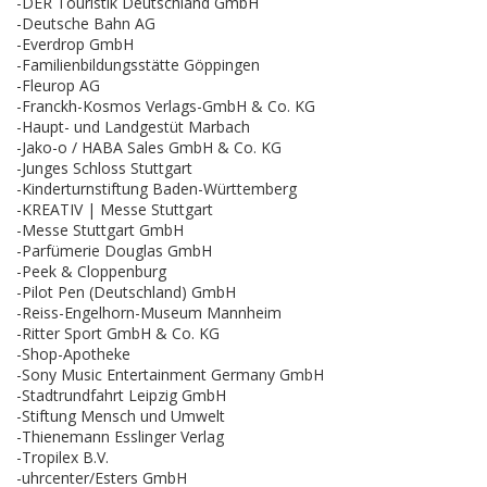
-DER Touristik Deutschland GmbH
-Deutsche Bahn AG
-Everdrop GmbH
-Familienbildungsstätte Göppingen
-Fleurop AG
-Franckh-Kosmos Verlags-GmbH & Co. KG
-Haupt- und Landgestüt Marbach
-Jako-o / HABA Sales GmbH & Co. KG
-Junges Schloss Stuttgart
-Kinderturnstiftung Baden-Württemberg
-KREATIV | Messe Stuttgart
-Messe Stuttgart GmbH
-Parfümerie Douglas GmbH
-Peek & Cloppenburg
-Pilot Pen (Deutschland) GmbH
-Reiss-Engelhorn-Museum Mannheim
-Ritter Sport GmbH & Co. KG
-Shop-Apotheke
-Sony Music Entertainment Germany GmbH
-Stadtrundfahrt Leipzig GmbH
-Stiftung Mensch und Umwelt
-Thienemann Esslinger Verlag
-Tropilex B.V.
-uhrcenter/Esters GmbH