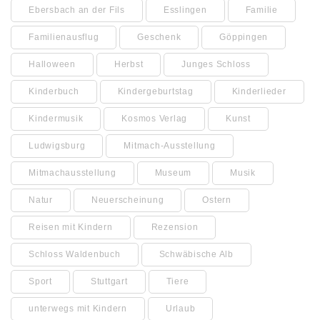
Ebersbach an der Fils
Esslingen
Familie
Familienausflug
Geschenk
Göppingen
Halloween
Herbst
Junges Schloss
Kinderbuch
Kindergeburtstag
Kinderlieder
Kindermusik
Kosmos Verlag
Kunst
Ludwigsburg
Mitmach-Ausstellung
Mitmachausstellung
Museum
Musik
Natur
Neuerscheinung
Ostern
Reisen mit Kindern
Rezension
Schloss Waldenbuch
Schwäbische Alb
Sport
Stuttgart
Tiere
unterwegs mit Kindern
Urlaub