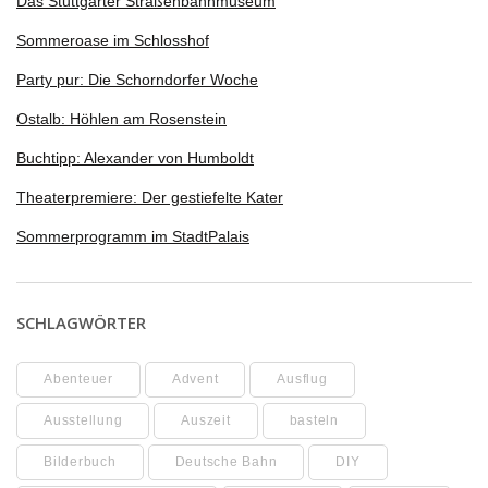
Das Stuttgarter Straßenbahnmuseum
Sommeroase im Schlosshof
Party pur: Die Schorndorfer Woche
Ostalb: Höhlen am Rosenstein
Buchtipp: Alexander von Humboldt
Theaterpremiere: Der gestiefelte Kater
Sommerprogramm im StadtPalais
SCHLAGWÖRTER
Abenteuer
Advent
Ausflug
Ausstellung
Auszeit
basteln
Bilderbuch
Deutsche Bahn
DIY