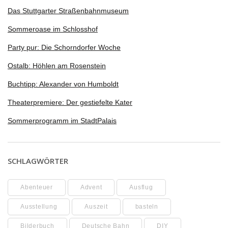
Das Stuttgarter Straßenbahnmuseum
Sommeroase im Schlosshof
Party pur: Die Schorndorfer Woche
Ostalb: Höhlen am Rosenstein
Buchtipp: Alexander von Humboldt
Theaterpremiere: Der gestiefelte Kater
Sommerprogramm im StadtPalais
SCHLAGWÖRTER
Abenteuer
Advent
Ausflug
Ausstellung
Auszeit
basteln
Bilderbuch
Deutsche Bahn
DIY