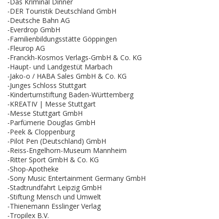
-Das Kriminal Dinner
-DER Touristik Deutschland GmbH
-Deutsche Bahn AG
-Everdrop GmbH
-Familienbildungsstätte Göppingen
-Fleurop AG
-Franckh-Kosmos Verlags-GmbH & Co. KG
-Haupt- und Landgestüt Marbach
-Jako-o / HABA Sales GmbH & Co. KG
-Junges Schloss Stuttgart
-Kinderturnstiftung Baden-Württemberg
-KREATIV | Messe Stuttgart
-Messe Stuttgart GmbH
-Parfümerie Douglas GmbH
-Peek & Cloppenburg
-Pilot Pen (Deutschland) GmbH
-Reiss-Engelhorn-Museum Mannheim
-Ritter Sport GmbH & Co. KG
-Shop-Apotheke
-Sony Music Entertainment Germany GmbH
-Stadtrundfahrt Leipzig GmbH
-Stiftung Mensch und Umwelt
-Thienemann Esslinger Verlag
-Tropilex B.V.