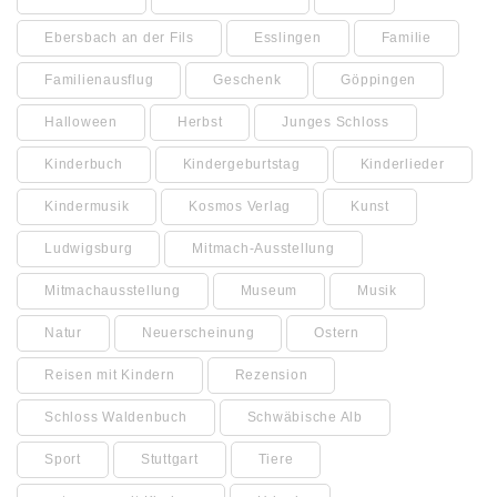
Ebersbach an der Fils
Esslingen
Familie
Familienausflug
Geschenk
Göppingen
Halloween
Herbst
Junges Schloss
Kinderbuch
Kindergeburtstag
Kinderlieder
Kindermusik
Kosmos Verlag
Kunst
Ludwigsburg
Mitmach-Ausstellung
Mitmachausstellung
Museum
Musik
Natur
Neuerscheinung
Ostern
Reisen mit Kindern
Rezension
Schloss Waldenbuch
Schwäbische Alb
Sport
Stuttgart
Tiere