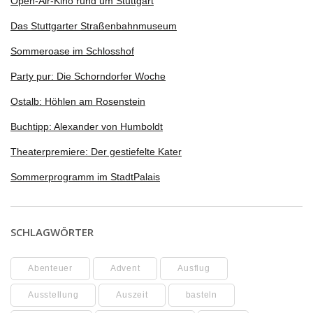
Open-Air-Kino rund um Stuttgart
Das Stuttgarter Straßenbahnmuseum
Sommeroase im Schlosshof
Party pur: Die Schorndorfer Woche
Ostalb: Höhlen am Rosenstein
Buchtipp: Alexander von Humboldt
Theaterpremiere: Der gestiefelte Kater
Sommerprogramm im StadtPalais
SCHLAGWÖRTER
Abenteuer
Advent
Ausflug
Ausstellung
Auszeit
basteln