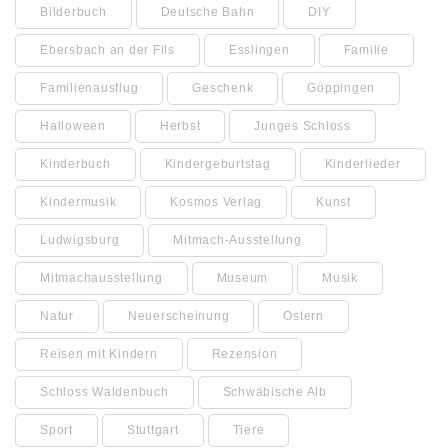
Bilderbuch
Deutsche Bahn
DIY
Ebersbach an der Fils
Esslingen
Familie
Familienausflug
Geschenk
Göppingen
Halloween
Herbst
Junges Schloss
Kinderbuch
Kindergeburtstag
Kinderlieder
Kindermusik
Kosmos Verlag
Kunst
Ludwigsburg
Mitmach-Ausstellung
Mitmachausstellung
Museum
Musik
Natur
Neuerscheinung
Ostern
Reisen mit Kindern
Rezension
Schloss Waldenbuch
Schwäbische Alb
Sport
Stuttgart
Tiere