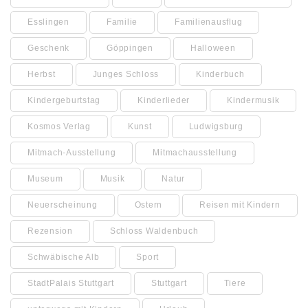
Esslingen
Familie
Familienausflug
Geschenk
Göppingen
Halloween
Herbst
Junges Schloss
Kinderbuch
Kindergeburtstag
Kinderlieder
Kindermusik
Kosmos Verlag
Kunst
Ludwigsburg
Mitmach-Ausstellung
Mitmachausstellung
Museum
Musik
Natur
Neuerscheinung
Ostern
Reisen mit Kindern
Rezension
Schloss Waldenbuch
Schwäbische Alb
Sport
StadtPalais Stuttgart
Stuttgart
Tiere