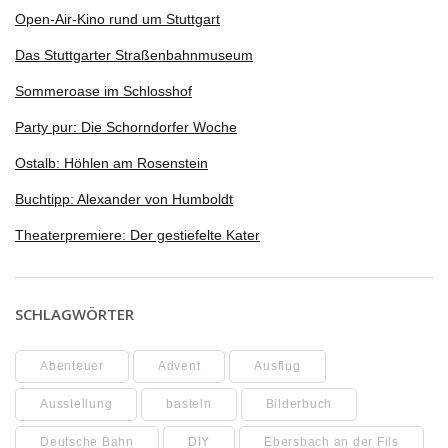
Open-Air-Kino rund um Stuttgart
Das Stuttgarter Straßenbahnmuseum
Sommeroase im Schlosshof
Party pur: Die Schorndorfer Woche
Ostalb: Höhlen am Rosenstein
Buchtipp: Alexander von Humboldt
Theaterpremiere: Der gestiefelte Kater
SCHLAGWÖRTER
Abenteuer
Advent
Ausflug
Ausstellung
basteln
Bilderbuch
Deutsche Bahn
DIY
Ebersbach an der Fils