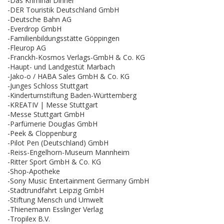
-Das Kriminal Dinner
-DER Touristik Deutschland GmbH
-Deutsche Bahn AG
-Everdrop GmbH
-Familienbildungsstätte Göppingen
-Fleurop AG
-Franckh-Kosmos Verlags-GmbH & Co. KG
-Haupt- und Landgestüt Marbach
-Jako-o / HABA Sales GmbH & Co. KG
-Junges Schloss Stuttgart
-Kinderturnstiftung Baden-Württemberg
-KREATIV | Messe Stuttgart
-Messe Stuttgart GmbH
-Parfümerie Douglas GmbH
-Peek & Cloppenburg
-Pilot Pen (Deutschland) GmbH
-Reiss-Engelhorn-Museum Mannheim
-Ritter Sport GmbH & Co. KG
-Shop-Apotheke
-Sony Music Entertainment Germany GmbH
-Stadtrundfahrt Leipzig GmbH
-Stiftung Mensch und Umwelt
-Thienemann Esslinger Verlag
-Tropilex B.V.